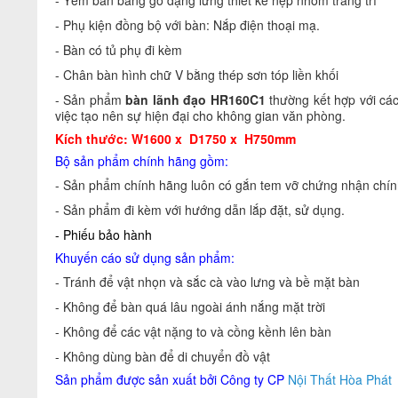
- Yếm bàn bằng gỗ dạng lửng thiết kế nẹp nhôm trang trí
- Phụ kiện đồng bộ với bàn: Nắp điện thoại mạ.
- Bàn có tủ phụ đi kèm
- Chân bàn hình chữ V bằng thép sơn tóp liền khối
- Sản phẩm
bàn lãnh đạo HR160C1
thường kết hợp với các
việc tạo nên sự hiện đại cho không gian văn phòng.
Kích thước: W1600 x D1750 x H750mm
Bộ sản phẩm chính hãng gồm:
- Sản phẩm chính hãng luôn có gắn tem vỡ chứng nhận chính
- Sản phẩm đi kèm với hướng dẫn lắp đặt, sử dụng.
- Phiếu bảo hành
Khuyến cáo sử dụng sản phẩm:
- Tránh để vật nhọn và sắc cà vào lưng và bề mặt bàn
- Không để bàn quá lâu ngoài ánh nắng mặt trời
- Không để các vật nặng to và cồng kềnh lên bàn
- Không dùng bàn để di chuyển đồ vật
Sản phẩm được sản xuất bởi Công ty CP
Nội Thất Hòa Phát