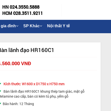
HN 024.3550.5888
HCM 028.3511.9211
 gia đình
SP Khác
Nội thất Y tế
Bàn lãnh đạo HR160C1
4.560.000 VNĐ
Kích thước: W1600 x D1750 x H750 mm
Bàn lãnh đạo HR160C1 khung thép tam giác, mặt gỗ
elamine cao cấp, bàn có kèm tủ phụ, yếm gỗ
Bảo hành: 12 Tháng