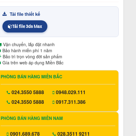
Tải file thiết kế
Tải file 3ds Max
Vận chuyển, lắp đặt nhanh
Bảo hành miễn phí 1 năm
Bảo trì trọn vòng đời sản phẩm
Gía trên web áp dụng Miền Bắc
PHÒNG BÁN HÀNG MIỀN BẮC
024.3550 5888
0948.029.111
024.3550 5888
0917.311.386
PHÒNG BÁN HÀNG MIỀN NAM
0901.689.678
028.3511 9211