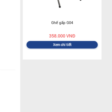
Ghế gấp G04
358.000 VNĐ
Xem chi tiết