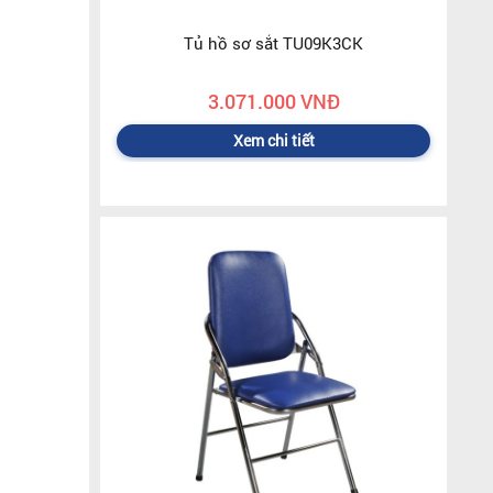
Tủ hồ sơ sắt TU09K3CK
3.071.000 VNĐ
Xem chi tiết