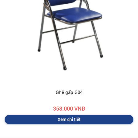
Ghế gấp G04
358.000 VNĐ
Xem chi tiết