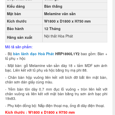
Kiểu dáng
Bàn thẳng
Mặt bàn
Melamine vân sần
Kích thước
W1800 x D1800 x H750 mm
Bảo hành
12 Tháng
Nội thất Hòa Phát
Hãng sản xuất
Mô tả sản phẩm:
- Bộ
bàn lãnh đạo Hoà Phát
HRP1890L1Y2
bao gồm: Bàn +
tủ phụ + hộc
- Mặt bàn: gỗ Melamine vân sần dày 18 + tấm MDF sơn ánh
bạc. Liên kết với tủ phụ và hộc bằng trụ mạ phi 88.
- Chân bàn hộp vuông liên kết với bích đỡ bắt lên mặt bàn,
chân sơn dán giấy cùng màu.
- Yếm bàn tôn dày 0.7 mm đục lỗ vuông + tròn liên kết với
chân vuông và liên kết với mặt bàn bằng trụ sơn ánh bạc phi
19x83.
- Phụ kiện đồng bộ: Nắp điện thoại mạ, ống đi dây điện thoại.
Kích thước : W1800 x D1800 x H750 mm