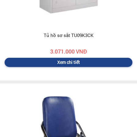
Tủ hồ sơ sắt TU09K3CK
3.071.000 VNĐ
Xem chi tiết