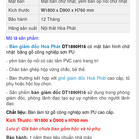
Mặt bàn
Mặt bàn chữ nhật, yếm bàn ốp nổi chữ nhật
Kích thước
W1800 x D900 x H760 mm
Bảo hành
12 Tháng
Hãng sản xuất
Nội thất Hòa Phát
Mô tả sản phẩm:
-
Bàn giám đốc Hoà Phát
DT1890H16
có mặt bàn hình chữ
nhật bằng gỗ công nghiệp sơn PU
- yếm bàn ốp nổi có các tấm PVC caro trang trí
- Chân bàn ghép hộp vững chắc, bề thế.
- Bàn thường kết hợp với
ghế giám đốc Hoà Phát
cao cấp, tủ
phụ hoặc hộc tùy chọn.
- Sản phẩm
bàn giám đốc DT1890H16
sử dụng trong phòng
giám đốc, phòng lãnh đạo tạo sự uy nghiêm cho người lãnh
đạo.
Chất liệu:
Bàn làm từ gỗ công nghiệp sơn PU cao cấp.
Kích Thước: W1800 x D900 x H760 mm
Lưu ý: Giá bán
chưa bao gồm hộc và tủ phụ
Bảo hành:
1 năm theo tiêu chuẩn nhà máy