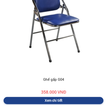
Ghế gấp G04
358.000 VNĐ
Xem chi tiết