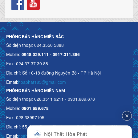
PHÒNG BÁN HÀNG MIỀN BẮC
Số điện thoại: 024.3550 5888
Mobile:
0948.029.111 - 0917.311.386
Fax: 024.37 37 30 88
Địa chỉ: Số 16-18 đường Nguyễn Bồ - TP Hà Nội
Email:
hoaphat185@gmail.com
PHÒNG BÁN HÀNG MIỀN NAM
Số điện thoại: 028.3511 9211 - 0901.689.678
Mobile:
0901.689.678
Fax: 028.38997105
Địa chỉ: 55 Bạch Đằng, Phường 15, Q. Bình Thạnh, HCM
Nội Thất Hòa Phát
Email:
noithathoaphattot@gmail.com