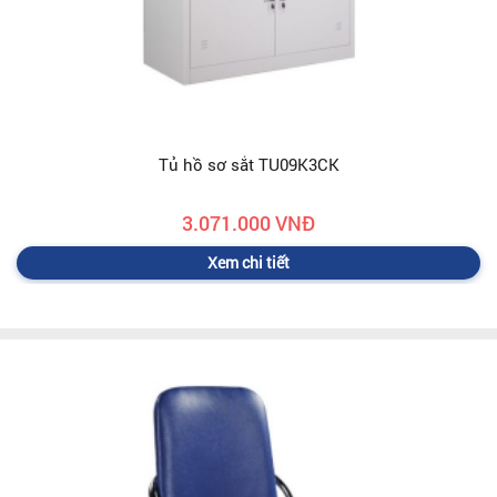
Tủ hồ sơ sắt TU09K3CK
3.071.000 VNĐ
Xem chi tiết