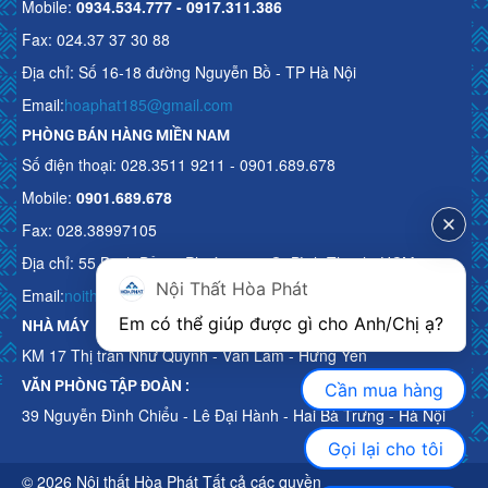
Mobile:
0934.534.777 - 0917.311.386
Fax: 024.37 37 30 88
Địa chỉ: Số 16-18 đường Nguyễn Bồ - TP Hà Nội
Email:
hoaphat185@gmail.com
PHÒNG BÁN HÀNG MIỀN NAM
Số điện thoại: 028.3511 9211 - 0901.689.678
Mobile:
0901.689.678
Fax: 028.38997105
Địa chỉ: 55 Bạch Đằng, Phường 15, Q. Bình Thạnh, HCM
Nội Thất Hòa Phát
Email:
noithathoaphattot@gmail.com
Em có thể giúp được gì cho Anh/Chị ạ? 
NHÀ MÁY
KM 17 Thị trấn Như Quỳnh - Văn Lâm - Hưng Yên
VĂN PHÒNG TẬP ĐOÀN :
Cần mua hàng
39 Nguyễn Đình Chiểu - Lê Đại Hành - Hai Bà Trưng - Hà Nội
Gọi lại cho tôi
© 2026 Nội thất Hòa Phát Tất cả các quyền