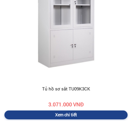
Tủ hồ sơ sắt TU09K3CK
3.071.000 VNĐ
Xem chi tiết