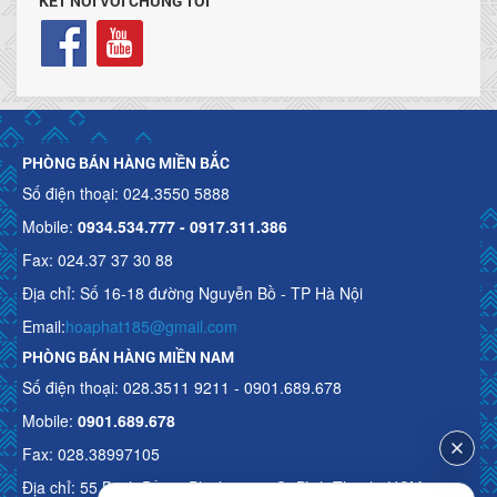
KẾT NỐI VỚI CHÚNG TÔI
PHÒNG BÁN HÀNG MIỀN BẮC
Số điện thoại: 024.3550 5888
Mobile:
0934.534.777 - 0917.311.386
Fax: 024.37 37 30 88
Địa chỉ: Số 16-18 đường Nguyễn Bồ - TP Hà Nội
Email:
hoaphat185@gmail.com
PHÒNG BÁN HÀNG MIỀN NAM
Số điện thoại: 028.3511 9211 - 0901.689.678
Mobile:
0901.689.678
Fax: 028.38997105
Địa chỉ: 55 Bạch Đằng, Phường 15, Q. Bình Thạnh, HCM