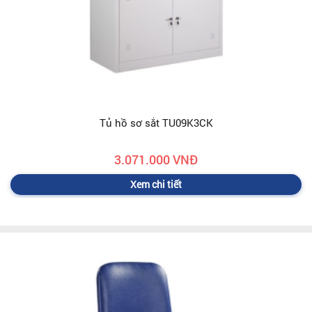
Tủ hồ sơ sắt TU09K3CK
3.071.000 VNĐ
Xem chi tiết