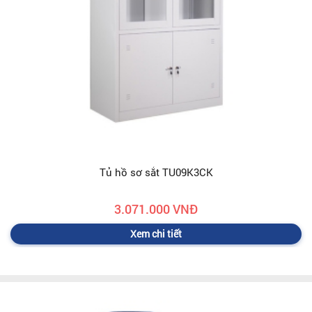
Tủ hồ sơ sắt TU09K3CK
3.071.000 VNĐ
Xem chi tiết