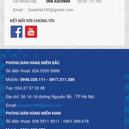
Gọi khiếu nại
094 3203999
(8:00 - 21:30)
Email :
hoaphat185@gmail.com
KẾT NỐI VỚI CHÚNG TÔI
PHÒNG BÁN HÀNG MIỀN BẮC
Số điện thoại: 024.3550 5888
Mobile:
0948.029.111 - 0917.311.386
Fax: 024.37 37 30 88
Địa chỉ: Số 16-18 đường Nguyễn Bồ - TP Hà Nội
Email:
hoaphat185@gmail.com
PHÒNG BÁN HÀNG MIỀN NAM
Số điện thoại: 028.3511 9211 - 0901.689.678