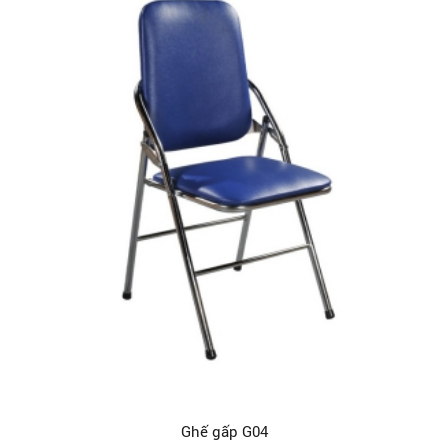
Ghế gấp G04