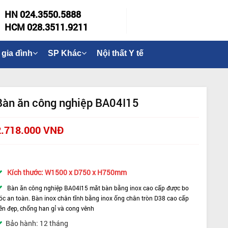
HN 024.3550.5888
HCM 028.3511.9211
 gia đình
SP Khác
Nội thất Y tế
Bàn ăn công nghiệp BA04I15
2.718.000 VNĐ
Kích thước: W1500 x D75
0 x H750mm
Bàn ăn công nghiệp
BA04I15 m
ăt bàn bằng inox cao cấp được bo
óc an toàn
.
Bàn inox chân tĩnh bằng inox ống chân tròn D38 cao cấp
ền đẹp, chống han gỉ và cong vênh
Bảo hành: 12 tháng