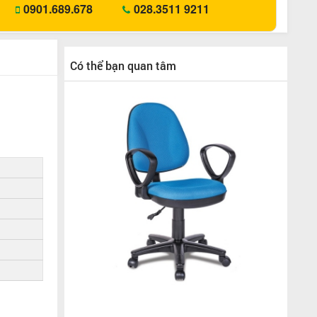
0901.689.678
028.3511 9211
Có thể bạn quan tâm