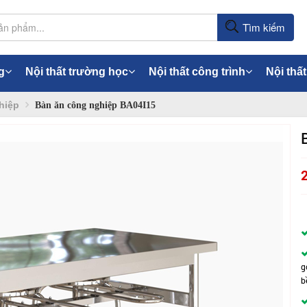
Tìm kiếm
g
Nội thất trường học
Nội thất công trình
Nội thất
hiệp
Bàn ăn công nghiệp BA04I15
g
b