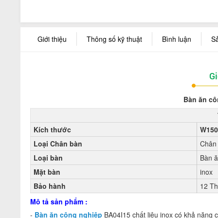
Giới thiệu
Thông số kỹ thuật
Bình luận
S
Gi
Bàn ăn cô
Kích thước
W150
Loại Chân bàn
Chân 
Loại bàn
Bàn 
Mặt bàn
inox
Bảo hành
12 T
Mô tả sản phẩm :
-
Bàn ăn công nghiệp
BA04I15 chất liệu
inox có khả năng c