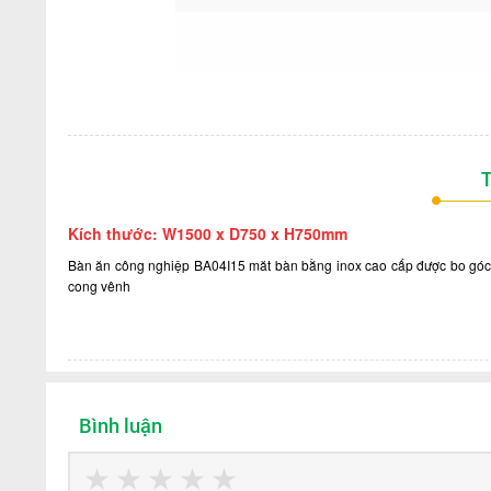
T
Kích thước: W1500 x D75
0 x H750mm
Bàn ăn công nghiệp
BA04I15 m
ăt bàn bằng inox cao cấp được bo góc
cong vênh
Bình luận
★
★
★
★
★