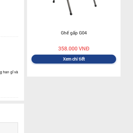
Ghế gấp G04
358.000 VNĐ
Xem chi tiết
g han gỉ và