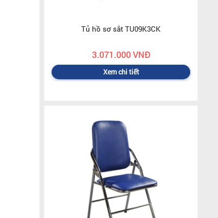
Tủ hồ sơ sắt TU09K3CK
3.071.000 VNĐ
Xem chi tiết