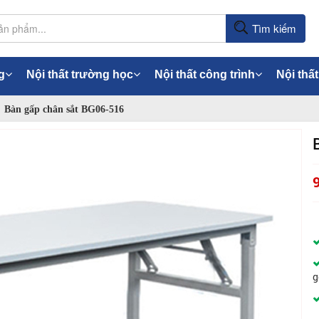
Tìm kiếm
g
Nội thất trường học
Nội thất công trình
Nội thất
Bàn gấp chân sắt BG06-516
g