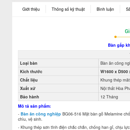
Giới thiệu
Thông số kỹ thuật
Bình luận
S
Gi
Bàn gấp k
Loại bàn
Bàn ăn công ng
Kích thước
W1600 x D500
Chất liệu
Khung thép măt
Xuất xứ
Nội thất Hòa Ph
Bảo hành
12 Tháng
Mô tả sản phẩm:
-
Bàn ăn công nghiệp
BG06-516 Mặt bàn gỗ Melamine chống
chìu, vệ sinh.
- Khung thép sơn tĩnh điện chắc chắn, chống han gỉ, chịu lực 