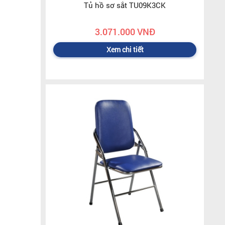
Tủ hồ sơ sắt TU09K3CK
3.071.000 VNĐ
Xem chi tiết