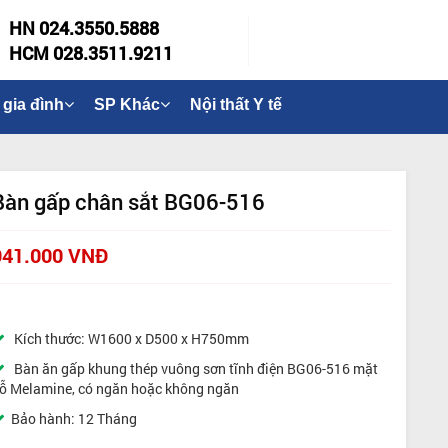
HN 024.3550.5888
HCM 028.3511.9211
 gia đình
SP Khác
Nội thất Y tế
Bàn gấp chân sắt BG06-516
941.000 VNĐ
Kích thước: W1600 x D500 x H750mm
Bàn ăn gấp khung thép vuông sơn tĩnh điện BG06-516 mặt
ỗ Melamine, có ngăn hoặc không ngăn
Bảo hành: 12 Tháng