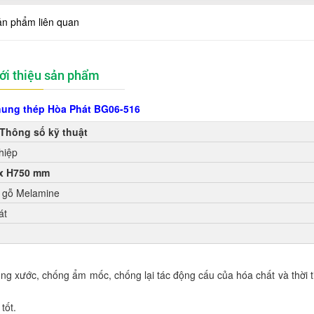
ản phẩm liên quan
ới thiệu sản phẩm
hung thép Hòa Phát BG06-516
Thông số kỹ thuật
hiệp
 x H750 mm
 gỗ Melamine
át
 xước, chống ẩm mốc, chống lại tác động cấu của hóa chất và thời ti
tốt.