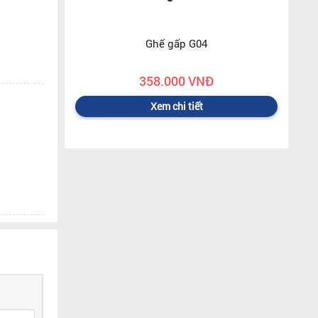
Ghế gấp G04
358.000 VNĐ
Xem chi tiết