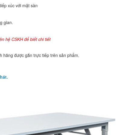
iếp xúc với mặt sàn
g gian.
n hệ CSKH để biết chi tiết
 hãng được gắn trực tiếp trên sản phẩm.
hát.