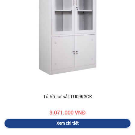
Tủ hồ sơ sắt TU09K3CK
3.071.000 VNĐ
Xem chi tiết