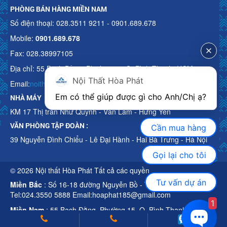
PHÒNG BÁN HÀNG MIỀN NAM
Số điện thoại: 028.3511 9211 - 0901.689.678
Mobile:
0901.689.678
Fax: 028.38997105
Địa chỉ: 55 Bạch Đằng, Phường 15, Q. Bình Thạnh, HCM
Nội Thất Hòa Phát
Email:
noithathoaphattot@gmail.com
Em có thể giúp được gì cho Anh/Chị ạ? 
NHÀ MÁY
KM 17 Thị trấn Như Quỳnh - Văn Lâm - Hưng Yên
VĂN PHÒNG TẬP ĐOÀN :
Cần mua hàng
39 Nguyễn Đình Chiểu - Lê Đại Hành - Hai Bà Trưng - Hà Nội
Gọi lại cho tôi
© 2026 Nội thất Hòa Phát Tất cả các quyền
Tư vấn dự án
Miền Bắc
: Số 16-18 đường Nguyễn Bồ - TP Hà Nội
Tel:024.3550 5888 Email:hoaphat185@gmail.com
1
Miền Nam
: 55 Bạch Đằng, Phường 15, Q. Bình Thạnh, HCM
Tel:028.3511 9211 Email:noithathoaphattot@gmail.com