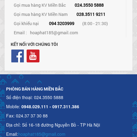
Gọi mua hàng KV Miền Bắc
024.3550 5888
Gọi mua hàng KV Miền Nam
028.3511 9211
Gọi khiếu nại
094 3203999
(8:00 - 21:30)
Email :
hoaphat185@gmail.com
KẾT NỐI VỚI CHÚNG TÔI
PHÒNG BÁN HÀNG MIỀN BẮC
Số điện thoại: 024.3550 5888
Mobile:
0948.029.111 - 0917.311.386
Fax: 024.37 37 30 88
Địa chỉ: Số 16-18 đường Nguyễn Bồ - TP Hà Nội
Email:
hoaphat185@gmail.com