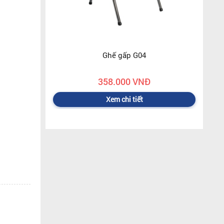
Ghế gấp G04
358.000 VNĐ
Xem chi tiết