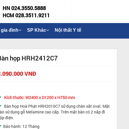
HN 024.3550.5888
HCM 028.3511.9211
 gia đình
SP Khác
Nội thất Y tế
Bàn họp HRH2412C7
3.090.000 VNĐ
Kích thước:
W2400 x D1200 x H750 mm
Bàn họp Hoà Phát HRH2010C7 sử dụng chân sắt oval. Mặt
àn sử dụng gỗ Melamine cao cấp. Trên mặt bàn có 2 nắp đi
ộp điện.
Bảo hành: 12 Tháng