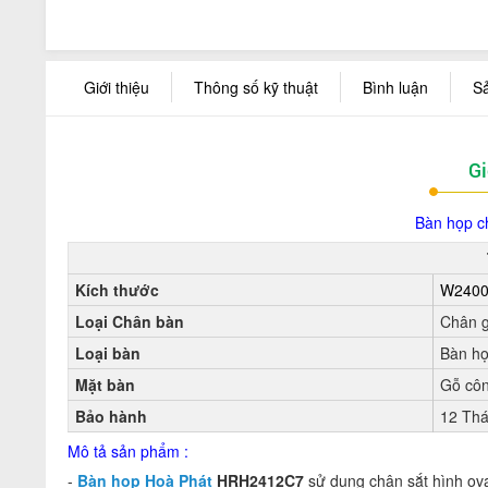
Giới thiệu
Thông số kỹ thuật
Bình luận
S
Gi
Bàn họp c
Kích thước
W2400
Loại Chân bàn
Chân 
Loại bàn
Bàn h
Mặt bàn
Gỗ cô
Bảo hành
12 Th
Mô tả sản phẩm :
-
Bàn họp Hoà Phát
HRH2412C7
sử dụng chân sắt hình ova