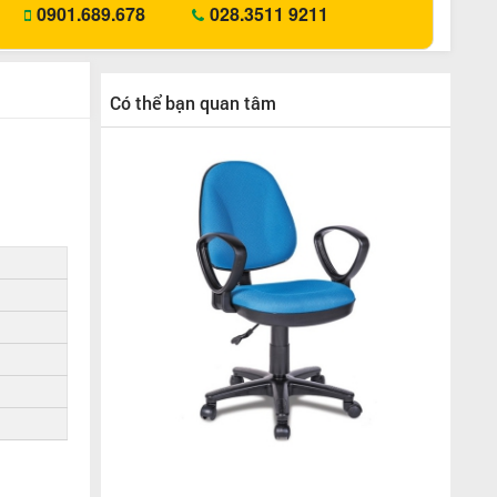
0901.689.678
028.3511 9211
Có thể bạn quan tâm