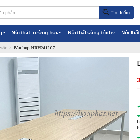
Tìm kiếm
g
Nội thất trường học
Nội thất công trình
Nội thất
sắt
Bàn họp HRH2412C7
b
h