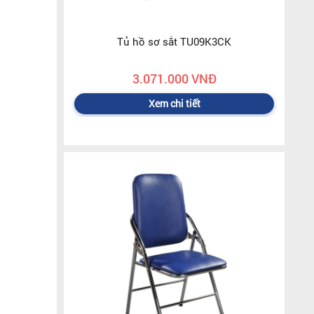
Tủ hồ sơ sắt TU09K3CK
3.071.000 VNĐ
Xem chi tiết