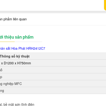
ản phẩm liên quan
ới thiệu sản phẩm
hân sắt Hòa Phát HRH2412C7
Thông số kỹ thuật
 x D1200 x H750mm
gỗ
ọp
ng nghiệp MFC
áng
l, bề mặt sơn tĩnh điện