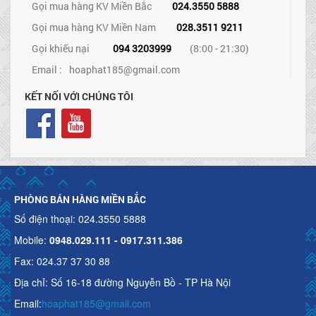
Gọi mua hàng KV Miền Bắc
024.3550 5888
Gọi mua hàng KV Miền Nam
028.3511 9211
Gọi khiếu nại
094 3203999
(8:00 - 21:30)
Email :
hoaphat185@gmail.com
KẾT NỐI VỚI CHÚNG TÔI
PHÒNG BÁN HÀNG MIỀN BẮC
Số điện thoại: 024.3550 5888
Mobile:
0948.029.111 - 0917.311.386
Fax: 024.37 37 30 88
Địa chỉ: Số 16-18 đường Nguyễn Bồ - TP Hà Nội
Email:
hoaphat185@gmail.com