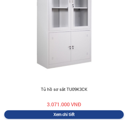
Tủ hồ sơ sắt TU09K3CK
3.071.000 VNĐ
Xem chi tiết