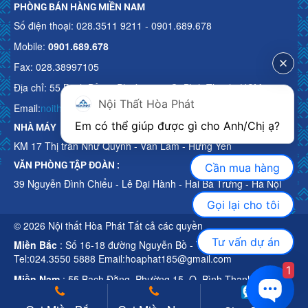
PHÒNG BÁN HÀNG MIỀN NAM
Số điện thoại: 028.3511 9211 - 0901.689.678
Mobile:
0901.689.678
Fax: 028.38997105
Địa chỉ: 55 Bạch Đằng, Phường 15, Q. Bình Thạnh, HCM
Nội Thất Hòa Phát
Email:
noithathoaphattot@gmail.com
Em có thể giúp được gì cho Anh/Chị ạ? 
NHÀ MÁY
KM 17 Thị trấn Như Quỳnh - Văn Lâm - Hưng Yên
VĂN PHÒNG TẬP ĐOÀN :
Cần mua hàng
39 Nguyễn Đình Chiểu - Lê Đại Hành - Hai Bà Trưng - Hà Nội
Gọi lại cho tôi
© 2026 Nội thất Hòa Phát Tất cả các quyền
Tư vấn dự án
Miền Bắc
: Số 16-18 đường Nguyễn Bồ - TP Hà Nội
Tel:024.3550 5888 Email:hoaphat185@gmail.com
1
Miền Nam
: 55 Bạch Đằng, Phường 15, Q. Bình Thạnh, HCM
Tel:028.3511 9211 Email:noithathoaphattot@gmail.com