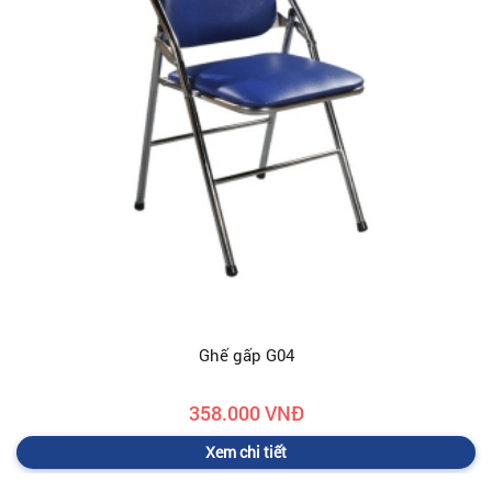
Ghế gấp G04
358.000 VNĐ
Xem chi tiết