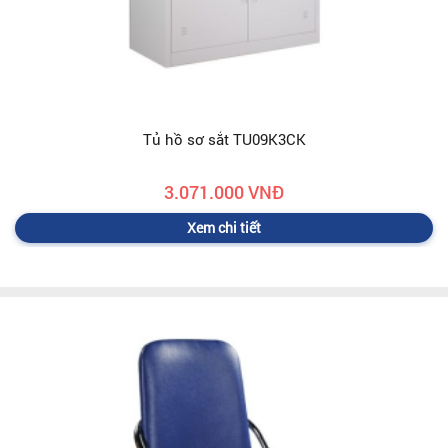
Tủ hồ sơ sắt TU09K3CK
3.071.000 VNĐ
Xem chi tiết