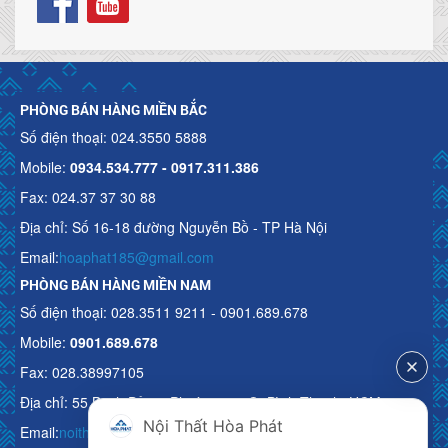
PHÒNG BÁN HÀNG MIỀN BẮC
Số điện thoại: 024.3550 5888
Mobile:
0934.534.777 - 0917.311.386
Fax: 024.37 37 30 88
Địa chỉ: Số 16-18 đường Nguyễn Bồ - TP Hà Nội
Email:
hoaphat185@gmail.com
PHÒNG BÁN HÀNG MIỀN NAM
Số điện thoại: 028.3511 9211 - 0901.689.678
Mobile:
0901.689.678
Fax: 028.38997105
Địa chỉ: 55 Bạch Đằng, Phường 15, Q. Bình Thạnh, HCM
Nội Thất Hòa Phát
Email:
noithathoaphattot@gmail.com