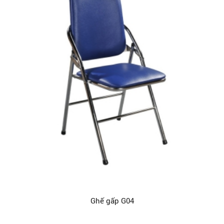
Ghế gấp G04