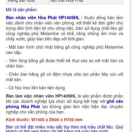
Hãng sản xuất
Nội thất Hòa Phát
Mô tả sản phẩm:
Bàn nhân viên Hòa Phát
HP140SHL
:
thuộc dòng bàn làm
việc dành cho nhân viên văn phòng, với thiết kế đơn giản chú
trọng đến tính tiện lợi cho công việc, bàn sử dụng chất liệu gỗ
công nghiệp phủ Melamine có khả năng chống ẩm móc và
chầy xước, giúp bàn bền đẹp với thời gian.
- Mặt bàn hình chữ nhật bằng gỗ công nghiệp phủ Melamine
cao cấp.
- Yếm lửng bằng gỗ được thiết kế thụt vào so với mặt bàn và
chân bàn.
- Chân bàn bằng gỗ có đệm nhựa chịu lực phần tiếp xúc với
mặt sàn.
- Có hộc treo liền bàn tiện dụng.
Bàn làm việc nhân viên HP140SHL
là sản phẩm được phần
lớn các doanh nghiệp lựa chọn sử dụng kết hợp với
ghế văn
phòng Hòa Phát
tạo không gian làm việc hiện đại, chuyên
nghiệp cho văn phòng của bạn.
Kích thước:
W1400 x D600 x H750 mm
Bàn có thể đặt nhiều màu sắc tùy theo mã mầu chất liệu. Quý
khách có thể xem thêm chi tiết bảng mã mầu bên dưới: