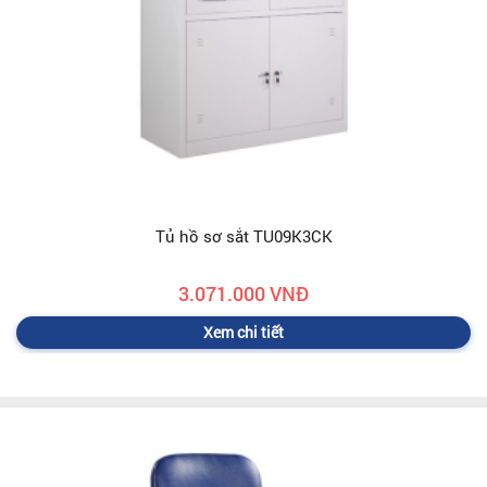
Tủ hồ sơ sắt TU09K3CK
3.071.000 VNĐ
Xem chi tiết