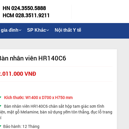
HN 024.3550.5888
HCM 028.3511.9211
 gia đình
SP Khác
Nội thất Y tế
Bàn nhân viên HR140C6
2.011.000 VNĐ
Kích thước: W1400 x D700 x H750 mm
Bàn nhân viên HR140C6 chân sắt hộp tam giác sơn tĩnh
iện, mặt gỗ Melamine, bàn sử dụng yếm tôn thẳng, đục lỗ trang
rí
Bảo hành: 12 Tháng