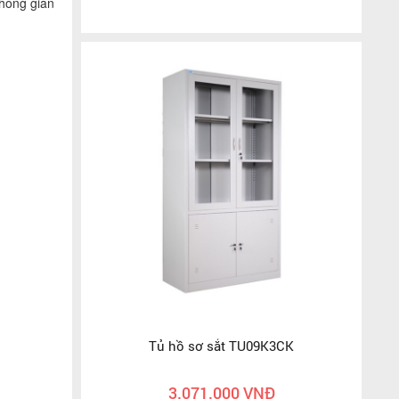
hông gian
Tủ hồ sơ sắt TU09K3CK
3.071.000 VNĐ