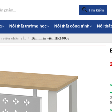
Tìm kiếm
g
Nội thất trường học
Nội thất công trình
Nội thất
 viên chân sắt
Bàn nhân viên HR140C6
đ
t