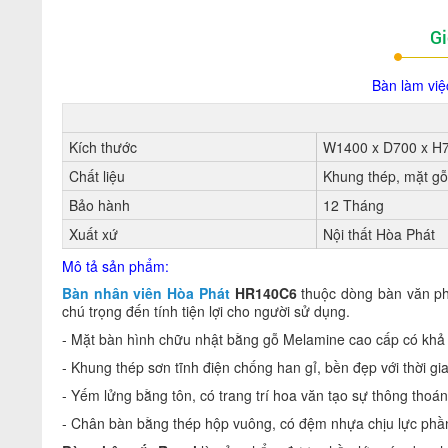
Gi
Bàn làm vi
Kích thước
W1400 x D700 x H
Chất liệu
Khung thép, mặt g
Bảo hành
12 Tháng
Xuất xứ
Nội thất Hòa Phát
Mô tả sản phẩm:
Bàn nhân viên Hòa Phát
HR140C6
thuộc dòng bàn văn phò
chú trọng đến tính tiện lợi cho người sử dụng.
- Mặt bàn hình chữu nhật bằng gỗ Melamine cao cấp có kh
- Khung thép sơn tĩnh điện chống han gỉ, bền đẹp với thời gi
- Yếm lửng bằng tôn, có trang trí hoa văn tạo sự thông tho
- Chân bàn bằng thép hộp vuông, có đệm nhựa chịu lực phần 