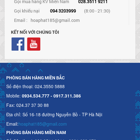
Gọi mua hàng KV Miền Nam
028.3511 9211
Gọi khiếu nại
094 3203999
(8:00 - 21:30)
Email :
hoaphat185@gmail.com
KẾT NỐI VỚI CHÚNG TÔI
PHÒNG BÁN HÀNG MIỀN BẮC
Số điện thoại: 024.3550 5888
Mobile:
0934.534.777 - 0917.311.386
Fax: 024.37 37 30 88
Địa chỉ: Số 16-18 đường Nguyễn Bồ - TP Hà Nội
Email:
hoaphat185@gmail.com
PHÒNG BÁN HÀNG MIỀN NAM