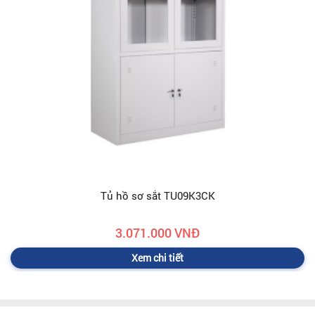
Tủ hồ sơ sắt TU09K3CK
3.071.000 VNĐ
Xem chi tiết