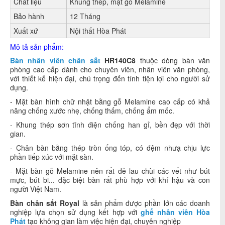
Chất liệu
Khung thép, mặt gỗ Melamine
Bảo hành
12 Tháng
Xuất xứ
Nội thất Hòa Phát
Mô tả sản phẩm:
Bàn nhân viên chân sắt
HR140C8
thuộc dòng bàn văn
phòng cao cấp dành cho chuyên viên, nhân viên văn phòng,
với thiết kế hiện đại, chú trọng đến tính tiện lợi cho người sử
dụng.
- Mặt bàn hình chữ nhật bằng gỗ Melamine cao cấp có khả
năng chống xước nhẹ, chống thấm, chống ẩm mốc.
- Khung thép sơn tĩnh điện chống han gỉ, bền đẹp với thời
gian.
- Chân bàn bằng thép tròn ống tóp, có đệm nhưạ chịu lực
phần tiếp xúc với mặt sàn.
-
Mặt bàn gỗ Melamine nên rất dễ lau chùi các vết như bút
mực, bút bi... đặc biệt bàn rất phù hợp với khí hậu và con
người Việt Nam.
Bàn chân sắt Royal
là sản phẩm được phần lớn các doanh
nghiệp lựa chọn sử dụng kết hợp với
ghế nhân viên Hòa
Phát
tạo không gian làm việc hiện đại, chuyên nghiệp