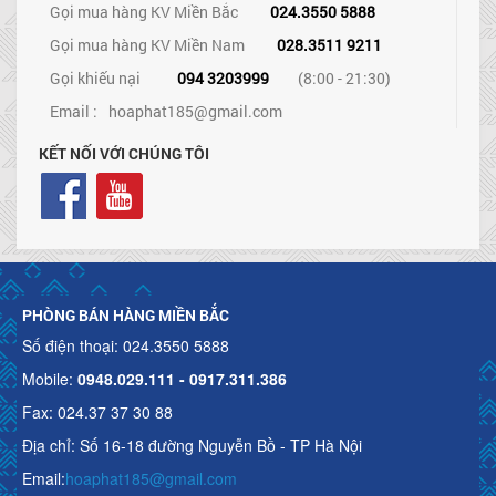
Gọi mua hàng KV Miền Bắc
024.3550 5888
Gọi mua hàng KV Miền Nam
028.3511 9211
Gọi khiếu nại
094 3203999
(8:00 - 21:30)
Email :
hoaphat185@gmail.com
KẾT NỐI VỚI CHÚNG TÔI
PHÒNG BÁN HÀNG MIỀN BẮC
Số điện thoại: 024.3550 5888
Mobile:
0948.029.111 - 0917.311.386
Fax: 024.37 37 30 88
Địa chỉ: Số 16-18 đường Nguyễn Bồ - TP Hà Nội
Email:
hoaphat185@gmail.com