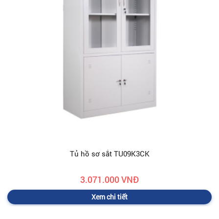
Tủ hồ sơ sắt TU09K3CK
3.071.000 VNĐ
Xem chi tiết