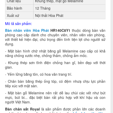
Chất liệu
Khung thép, mặt gỗ Melamine
Bảo hành
12 Tháng
Xuất xứ
Nội thất Hòa Phát
Mô tả sản phẩm:
Bàn nhân viên Hòa Phát
HR140C8Y1
thuộc dòng bàn văn
phòng cao cấp dành cho chuyên viên, nhân viên văn phòng,
với thiết kế hiện đại, chú trọng đến tính tiện lợi cho người sử
dụng.
- Mặt bàn hình chữ nhật bằng gỗ Melamine cao cấp có khả
năng chống xước nhẹ, chống thấm, chống ẩm mốc.
- Khung thép sơn tĩnh điện chống han gỉ, bền đẹp với thời
gian.
- Yếm lửng bằng tôn, có hoa văn trang trí.
- Chân bàn bằng thép ống tóp, có đệm nhưạ chịu lực phần
tiếp xúc với mặt sàn.
-
Mặt bàn gỗ Melamine nên rất dễ lau chùi các vết như bút
mực, bút bi... đặc biệt bàn rất phù hợp với khí hậu và con
người Việt Nam.
Bàn chân sắt Royal
là sản phẩm được phần lớn các doanh