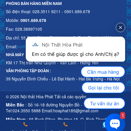
PHÒNG BÁN HÀNG MIỀN NAM
Số điện thoại: 028.3511 9211 - 0901.689.678
Mobile:
0901.689.678
Fax: 028.38997105
Địa chỉ: 55 Bạch Đằng, Phường 15, Q. Bình Thạnh, HCM
Nội Thất Hòa Phát
Email:
noithathoaphattot@gmail.com
Em có thể giúp được gì cho Anh/Chị ạ? 
NHÀ MÁY
KM 17 Thị trấn Như Quỳnh - Văn Lâm - Hưng Yên
VĂN PHÒNG TẬP ĐOÀN :
Cần mua hàng
39 Nguyễn Đình Chiểu - Lê Đại Hành - Hai Bà Trưng - Hà Nội
Gọi lại cho tôi
© 2026 Nội thất Hòa Phát Tất cả các quyền
Tư vấn dự án
Miền Bắc
: Số 16-18 đường Nguyễn Bồ - TP Hà Nội
Tel:024.3550 5888 Email:hoaphat185@gmail.com
1
Miền Nam
: 55 Bạch Đằng, Phường 15, Q. Bình Thạnh, HCM
Tel:028.3511 9211 Email:noithathoaphattot@gmail.com