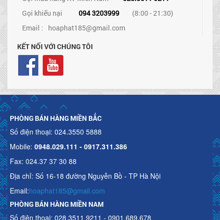
Gọi khiếu nại
094 3203999
(8:00 - 21:30)
Email :
hoaphat185@gmail.com
KẾT NỐI VỚI CHÚNG TÔI
PHÒNG BÁN HÀNG MIỀN BẮC
Số điện thoại: 024.3550 5888
Mobile:
0948.029.111 - 0917.311.386
Fax: 024.37 37 30 88
Địa chỉ: Số 16-18 đường Nguyễn Bồ - TP Hà Nội
Email:
hoaphat185@gmail.com
PHÒNG BÁN HÀNG MIỀN NAM
Số điện thoại: 028.3511 9211 - 0901.689.678