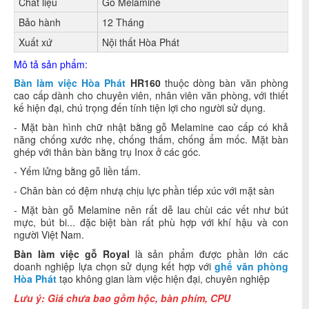
Chất liệu
Gỗ Melamine
Bảo hành
12 Tháng
Xuất xứ
Nội thất Hòa Phát
Mô tả sản phẩm:
Bàn làm việc Hòa Phát
HR160
thuộc dòng bàn văn phòng
cao cấp dành cho chuyên viên, nhân viên văn phòng, với thiết
kế hiện đại, chú trọng đến tính tiện lợi cho người sử dụng.
- Mặt bàn hình chữ nhật bằng gỗ Melamine cao cấp có khả
năng chống xước nhẹ, chống thấm, chống ẩm mốc. Mặt bàn
ghép với thân bàn bằng trụ Inox ở các góc.
- Yếm lửng bằng gỗ liền tấm.
- Chân bàn có đệm nhưạ chịu lực phần tiếp xúc với mặt sàn
-
Mặt bàn gỗ Melamine nên rất dễ lau chùi các vết như bút
mực, bút bi... đặc biệt bàn rất phù hợp với khí hậu và con
người Việt Nam.
Bàn làm việc gỗ Royal
là sản phẩm được phần lớn các
doanh nghiệp lựa chọn sử dụng kết hợp với
ghế văn phòng
Hòa Phát
tạo không gian làm việc hiện đại, chuyên nghiệp
Lưu ý:
Giá chưa bao gồm hộc, bàn phím, CPU