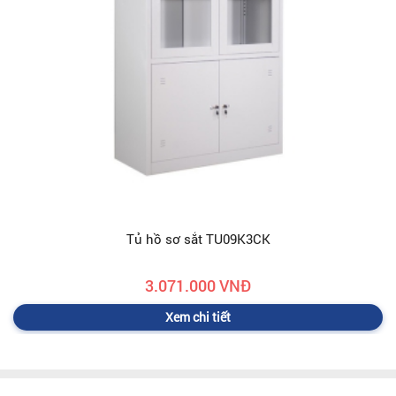
Tủ hồ sơ sắt TU09K3CK
3.071.000 VNĐ
Xem chi tiết