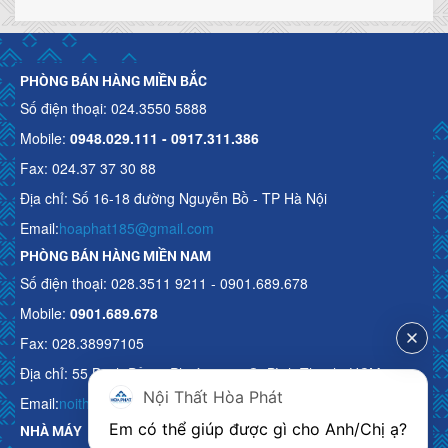
PHÒNG BÁN HÀNG MIỀN BẮC
Số điện thoại: 024.3550 5888
Mobile:
0948.029.111 - 0917.311.386
Fax: 024.37 37 30 88
Địa chỉ: Số 16-18 đường Nguyễn Bồ - TP Hà Nội
Email:
hoaphat185@gmail.com
PHÒNG BÁN HÀNG MIỀN NAM
Số điện thoại: 028.3511 9211 - 0901.689.678
Mobile:
0901.689.678
Fax: 028.38997105
Địa chỉ: 55 Bạch Đằng, Phường 15, Q. Bình Thạnh, HCM
Nội Thất Hòa Phát
Email:
noithathoaphattot@gmail.com
Em có thể giúp được gì cho Anh/Chị ạ? 
NHÀ MÁY