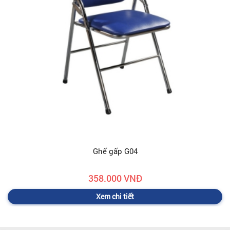
Ghế gấp G04
358.000 VNĐ
Xem chi tiết