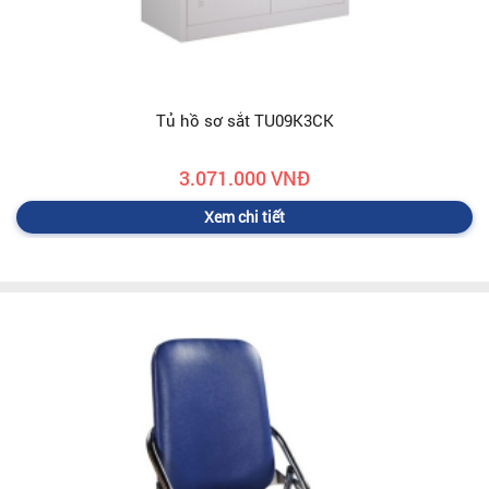
Tủ hồ sơ sắt TU09K3CK
3.071.000 VNĐ
Xem chi tiết