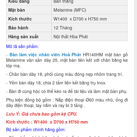
Kiểu dáng
Bàn thẳng
Mặt bàn
Melamine (MFC)
Kích thước
W1400 x D700 x H750 mm
Bảo hành
12 Tháng
Hãng sản xuất
Nội thất Hòa Phát
Mô tả sản phẩm:
-
Bàn làm việc nhân viên Hoà Phát
HR140HM mặt bàn gỗ
Melamine vân sần dày 25,
mặt bàn liên kết với chân bằng ke
tóp mạ.
- Chân bàn dày 18, phối cùng màu đóng nẹp nhôm trang trí.
- Yếm bàn dày 18, chia 2 tấm liên kết bằng trụ Inox.
- Bàn đi cùng hộc có thể kéo ra để tài liệu và làm mặt bàn phụ.
Phụ kiện đồng bộ gồm : Nắp điện thoại Ø60 màu nhũ, ống đi
dây điện thoại, tay nắm và ray bi 3 tầng .
Lưu Ý:
Giá chưa bao gồm kệ CPU.
Kích thước : W1400 x D700 x H750 mm
Bộ sản phẩm chính hãng gồm: