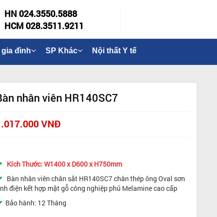
HN 024.3550.5888
HCM 028.3511.9211
 gia đình
SP Khác
Nội thất Y tế
Bàn nhân viên HR140SC7
1.017.000 VNĐ
Kích Thước: W1400 x D600 x H750mm
Bàn nhân viên chân sắt HR140SC7 chân thép ông Oval sơn
ĩnh điện kết hợp mặt gỗ công nghiệp phủ Melamine cao cấp
Bảo hành: 12 Tháng