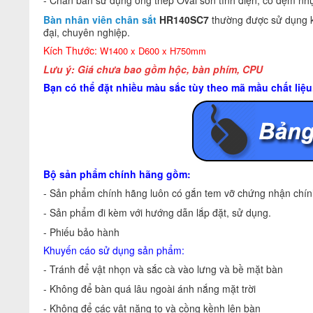
- Chân bàn sử dụng ống thép Oval sơn tĩnh điện, có đệm nh
Bàn nhân viên chân sắt
HR140SC7
thường được sử dụng kết
đại, chuyên nghiệp.
Kích Thước:
W1400 x D600 x H750mm
Lưu ý:
Giá chưa bao gồm hộc, bàn phím, CPU
Bạn có thể đặt nhiều màu sắc tùy theo mã mầu chất liệ
Bộ sản phẩm chính hãng gồm:
- Sản phẩm chính hãng luôn có gắn tem vỡ chứng nhận chính
- Sản phẩm đi kèm với hướng dẫn lắp đặt, sử dụng.
- Phiếu bảo hành
Khuyến cáo sử dụng sản phẩm:
- Tránh để vật nhọn và sắc cà vào lưng và bề mặt bàn
- Không để bàn quá lâu ngoài ánh nắng mặt trời
- Không để các vật nặng to và cồng kềnh lên bàn