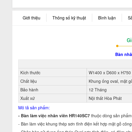
Giới thiệu
Thông số kỹ thuật
Bình luận
S
Gi
Bàn nhâ
Kích thước
W1400 x D600 x H75
Chất liệu
Khung ống oval, mặt g
Bảo hành
12 Tháng
Xuất xứ
Nội thất Hòa Phát
Mô tả sản phẩm:
- Bàn làm việc nhân viên HR140SC7
thuộc dòng sản phẩm mớ
- Bàn làm việc khung thép sơn tĩnh điện kết hợp mặt gỗ côn