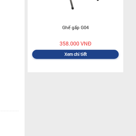
Ghế gấp G04
358.000 VNĐ
Xem chi tiết