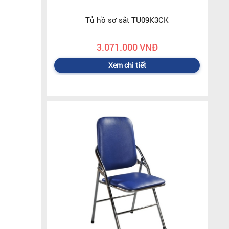
Tủ hồ sơ sắt TU09K3CK
3.071.000 VNĐ
Xem chi tiết