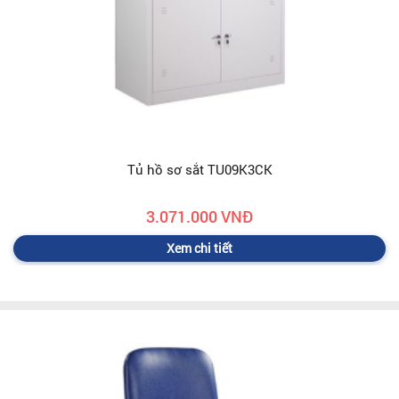
Tủ hồ sơ sắt TU09K3CK
3.071.000 VNĐ
Xem chi tiết