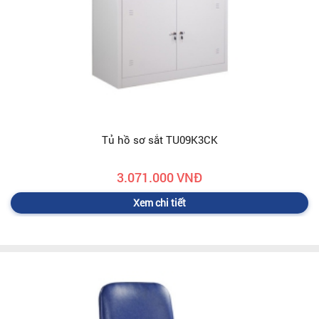
Tủ hồ sơ sắt TU09K3CK
3.071.000 VNĐ
Xem chi tiết