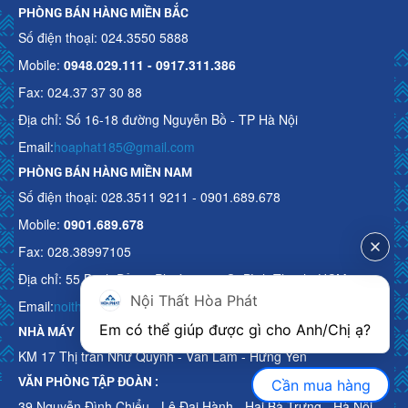
PHÒNG BÁN HÀNG MIỀN BẮC
Số điện thoại: 024.3550 5888
Mobile:
0948.029.111 - 0917.311.386
Fax: 024.37 37 30 88
Địa chỉ: Số 16-18 đường Nguyễn Bồ - TP Hà Nội
Email:
hoaphat185@gmail.com
PHÒNG BÁN HÀNG MIỀN NAM
Số điện thoại: 028.3511 9211 - 0901.689.678
Mobile:
0901.689.678
Fax: 028.38997105
Địa chỉ: 55 Bạch Đằng, Phường 15, Q. Bình Thạnh, HCM
Nội Thất Hòa Phát
Email:
noithathoaphattot@gmail.com
Em có thể giúp được gì cho Anh/Chị ạ? 
NHÀ MÁY
KM 17 Thị trấn Như Quỳnh - Văn Lâm - Hưng Yên
VĂN PHÒNG TẬP ĐOÀN :
Cần mua hàng
39 Nguyễn Đình Chiểu - Lê Đại Hành - Hai Bà Trưng - Hà Nội