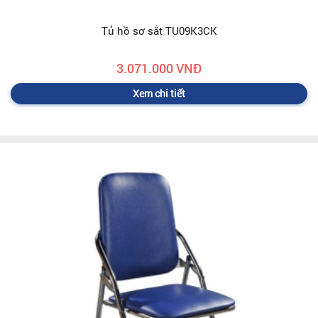
Tủ hồ sơ sắt TU09K3CK
3.071.000 VNĐ
Xem chi tiết