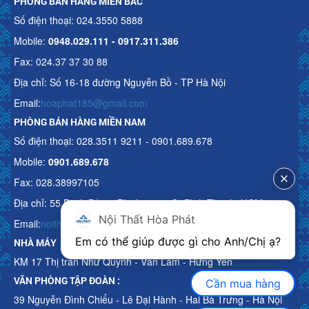
PHÒNG BÁN HÀNG MIỀN BẮC
Số điện thoại: 024.3550 5888
Mobile:
0948.029.111 - 0917.311.386
Fax: 024.37 37 30 88
Địa chỉ: Số 16-18 đường Nguyễn Bồ - TP Hà Nội
Email:
hoaphat185@gmail.com
PHÒNG BÁN HÀNG MIỀN NAM
Số điện thoại: 028.3511 9211 - 0901.689.678
Mobile:
0901.689.678
Fax: 028.38997105
Địa chỉ: 55 Bạch Đằng, Phường 15, Q. Bình Thạnh, HCM
Nội Thất Hòa Phát
Email:
noithathoaphattot@gmail.com
Em có thể giúp được gì cho Anh/Chị ạ? 
NHÀ MÁY
KM 17 Thị trấn Như Quỳnh - Văn Lâm - Hưng Yên
VĂN PHÒNG TẬP ĐOÀN :
Cần mua hàng
39 Nguyễn Đình Chiểu - Lê Đại Hành - Hai Bà Trưng - Hà Nội