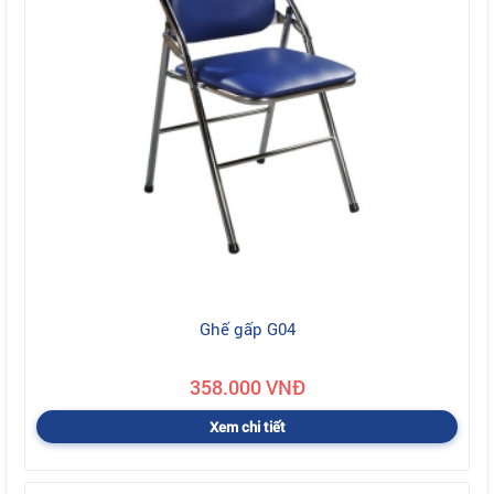
Ghế gấp G04
358.000 VNĐ
Xem chi tiết