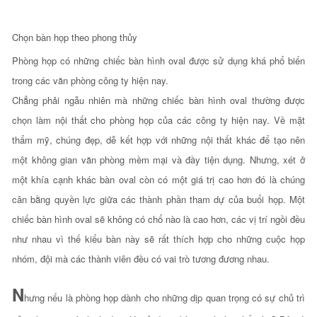
Chọn bàn họp theo phong thủy
Phòng họp có những chiếc bàn hình oval được sử dụng khá phổ biến
trong các văn phòng công ty hiện nay.
Chẳng phải ngẫu nhiên mà những chiếc bàn hình oval thường được
chọn làm nội thất cho phòng họp của các công ty hiện nay. Về mặt
thẩm mỹ, chúng đẹp, dễ kết hợp với những nội thất khác để tạo nên
một không gian văn phòng mềm mại và đầy tiện dụng. Nhưng, xét ở
một khía cạnh khác bàn oval còn có một giá trị cao hơn đó là chúng
cân bằng quyền lực giữa các thành phần tham dự của buổi họp. Một
chiếc bàn hình oval sẽ không có chổ nào là cao hơn, các vị trí ngồi đều
như nhau vì thế kiểu bàn này sẽ rất thích hợp cho những cuộc họp
nhóm, đội mà các thành viên đều có vai trò tương đương nhau.
N
hưng nếu là phòng họp dành cho những dịp quan trọng có sự chủ trì