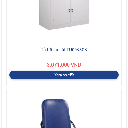
Tủ hồ sơ sắt TU09K3CK
3.071.000 VNĐ
Xem chi tiết