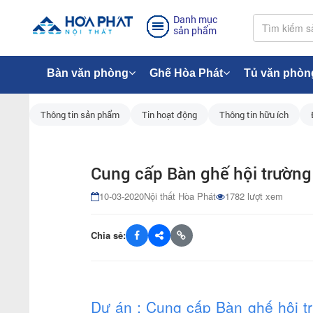
Danh mục
sản phẩm
Bàn văn phòng
Ghế Hòa Phát
Tủ văn phòn
Thông tin sản phẩm
Tin hoạt động
Thông tin hữu ích
Cung cấp Bàn ghế hội trườn
10-03-2020
Nội thất Hòa Phát
1782 lượt xem
Chia sẻ:
Dự án : Cung cấp Bàn ghế hội t