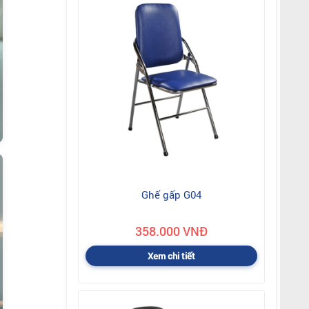
Ghế gấp G04
358.000 VNĐ
Xem chi tiết