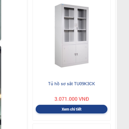
Tủ hồ sơ sắt TU09K3CK
3.071.000 VNĐ
Xem chi tiết