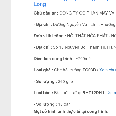
Long
Chủ đầu tư
:
CÔNG TY CỔ PHẦN MAY VÀ
- Địa chỉ
:
Đường Nguyễn Văn Linh, Phường D
Đơn vị thi công :
NỘI THẤT HÒA PHÁT - H
- Địa chỉ :
Số 18 Nguyễn Bồ, Thanh Trì, Hà N
Diện tích công trình :
~700m2
Loại ghế :
Ghế hội trường
TC03B
(
Xem chi 
- Số lượng :
260 ghế
Loại bàn :
Bàn hội trường
BHT12DH1
(
Xem 
- Số lượng :
18 bàn
Một số hình ảnh thực tế tại công trình: