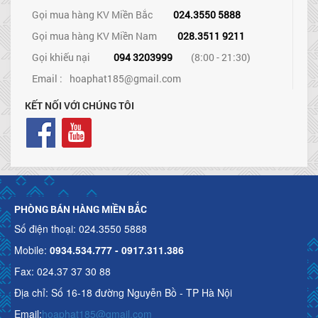
Gọi mua hàng KV Miền Bắc
024.3550 5888
Gọi mua hàng KV Miền Nam
028.3511 9211
Gọi khiếu nại
094 3203999
(8:00 - 21:30)
Email :
hoaphat185@gmail.com
KẾT NỐI VỚI CHÚNG TÔI
PHÒNG BÁN HÀNG MIỀN BẮC
Số điện thoại: 024.3550 5888
Mobile:
0934.534.777 - 0917.311.386
Fax: 024.37 37 30 88
Địa chỉ: Số 16-18 đường Nguyễn Bồ - TP Hà Nội
Email:
hoaphat185@gmail.com