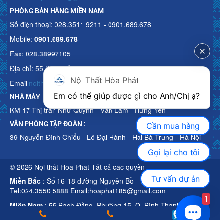
PHÒNG BÁN HÀNG MIỀN NAM
Số điện thoại: 028.3511 9211 - 0901.689.678
Mobile:
0901.689.678
Fax: 028.38997105
Địa chỉ: 55 Bạch Đằng, Phường 15, Q. Bình Thạnh, HCM
Nội Thất Hòa Phát
Email:
noithathoaphattot@gmail.com
Em có thể giúp được gì cho Anh/Chị ạ? 
NHÀ MÁY
KM 17 Thị trấn Như Quỳnh - Văn Lâm - Hưng Yên
VĂN PHÒNG TẬP ĐOÀN :
Cần mua hàng
39 Nguyễn Đình Chiểu - Lê Đại Hành - Hai Bà Trưng - Hà Nội
Gọi lại cho tôi
© 2026 Nội thất Hòa Phát Tất cả các quyền
Tư vấn dự án
Miền Bắc
: Số 16-18 đường Nguyễn Bồ - TP Hà Nội
Tel:024.3550 5888 Email:hoaphat185@gmail.com
1
Miền Nam
: 55 Bạch Đằng, Phường 15, Q. Bình Thạnh, HCM
Tel:028.3511 9211 Email:noithathoaphattot@gmail.com