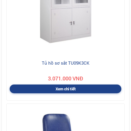
Tủ hồ sơ sắt TU09K3CK
3.071.000 VNĐ
Xem chi tiết