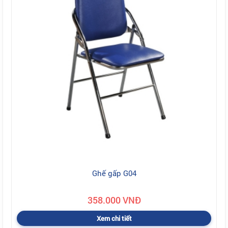
Ghế gấp G04
358.000 VNĐ
Xem chi tiết