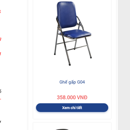
g
g
t
Ghế gấp G04
ố
358.000 VNĐ
-
Xem chi tiết
ở