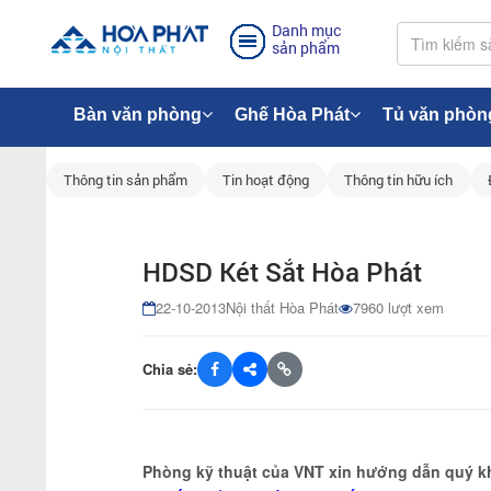
Danh mục
sản phẩm
Bàn văn phòng
Ghế Hòa Phát
Tủ văn phòn
Thông tin sản phẩm
Tin hoạt động
Thông tin hữu ích
HDSD Két Sắt Hòa Phát
22-10-2013
Nội thất Hòa Phát
7960 lượt xem
Chia sẻ:
Phòng kỹ thuật của VNT xin hướng dẫn quý kh