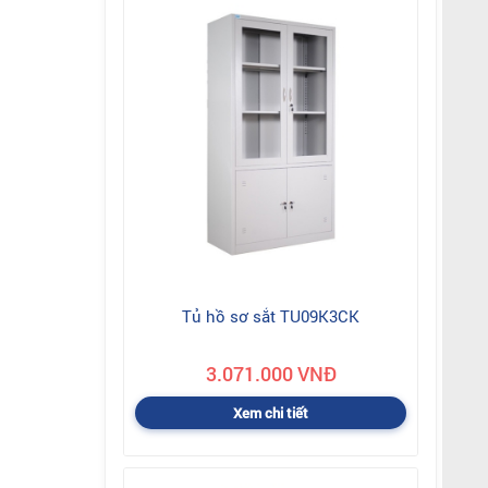
Tủ hồ sơ sắt TU09K3CK
3.071.000 VNĐ
Xem chi tiết