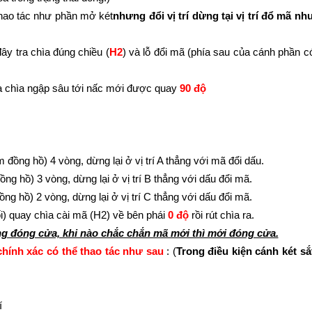
hao tác như phần mở két
nhưng
đổi vị trí dừng tại vị trí đổ mã nh
ây tra chìa đúng chiều (
H2
) và lỗ đổi mã (phía sau của cánh phần c
a chìa ngập sâu tới nấc mới được quay
90 độ
đồng hồ) 4 vòng, dừng lại ở vị trí A thẳng với mã đổi dấu.
g hồ) 3 vòng, dừng lại ở vị trí B thẳng với dấu đổi mã.
g hồ) 2 vòng, dừng lại ở vị trí C thẳng với dấu đổi mã.
i) quay chìa cài mã (H2) về bên phái
0 độ
rồi rút chìa ra.
ng đóng cửa, khi nào chắc chắn mã mới thì mới đóng cửa.
chính xác có thể thao tác như sau
: (
Trong điều kiện cánh két sắ
í