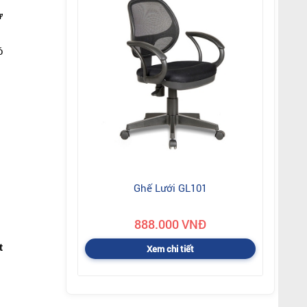
ư
ó
Ghế Lưới GL101
888.000 VNĐ
t
Xem chi tiết