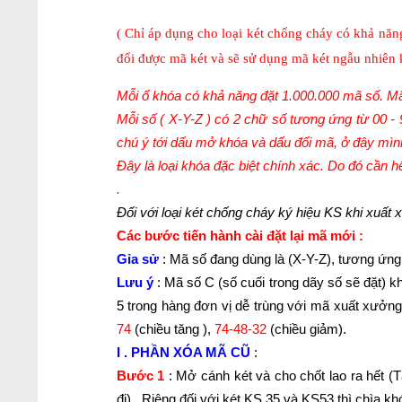
( Chỉ áp dụng cho loại két chống cháy có khả nă
đổi được mã két và sẽ sử dụng mã két ngẫu nhiê
Mỗi ổ khóa có khả năng đặt 1.000.000 mã số. Mã
Mỗi số ( X-Y-Z ) có 2 chữ số tương ứng từ 00 -
chú ý tới dấu mở khóa và dấu đổi mã, ở đây mình
Đây là loại khóa đặc biệt chính xác. Do đó cần 
.
Đối với loại két chống cháy ký hiệu KS khi xuất 
Các bước tiến hành cài đặt lại mã mới :
Gỉa sử
: Mã số đang dùng là (X-Y-Z), tương ứng 
Lưu ý
: Mã số C (số cuối trong dãy số sẽ đặt) kh
5 trong hàng đơn vị dễ trùng với mã xuất xưởn
74
(chiều tăng ),
74-48-32
(chiều giảm).
I . PHẦN XÓA MÃ CŨ
:
Bước 1
: Mở cánh két và cho chốt lao ra hết (T
đi) . Riêng đối với két KS 35 và KS53 thì chìa khó