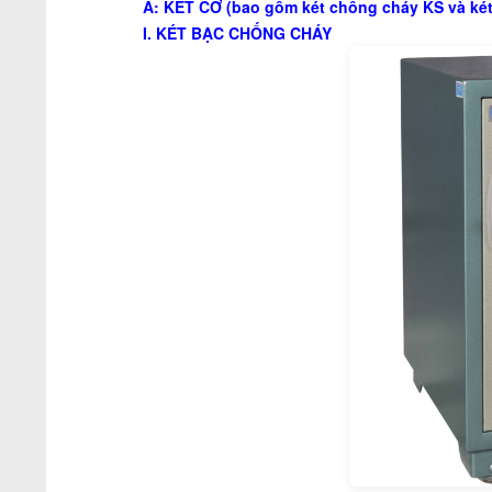
A: KÉT CƠ (bao gồm két chống cháy KS và két
I. KÉT BẠC CHỐNG CHÁY