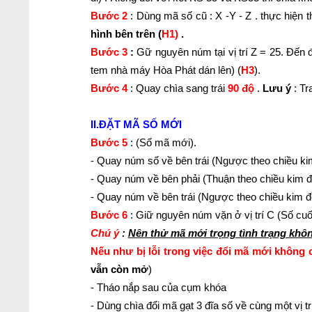
Bước 2
: Dùng mã số cũ : X -Y - Z . thực hiện
t
hình bên trên (
H1)
.
Bước 3
:
Gữ nguyên núm tại vị trí Z = 25. Đến đ
tem nhà máy Hòa Phát dán lên) (
H3
).
Bước 4
: Quay chìa sang trái
90 độ
.
Lưu ý
: Tr
II.ĐẶT MÃ SỐ MỚI
Bước 5
: (Số mã mới).
- Quay núm số về bên trái (Ngược theo chiều kim 
- Quay núm về bên phải (Thuận theo chiều kim đồn
- Quay núm về bên trái (Ngược theo chiều kim đồn
Bước 6
: Giữ nguyên núm vặn ở vị trí C (Số cuố
Chú ý
:
Nên thử mã mới trọng tình trạng khô
Nếu như bị lỗi trong việc đổi mã mới không 
vẫn còn mở
)
- Tháo nắp sau của cụm khóa
- Dùng chìa đổi mã gạt 3 đĩa số về cùng một vị tr