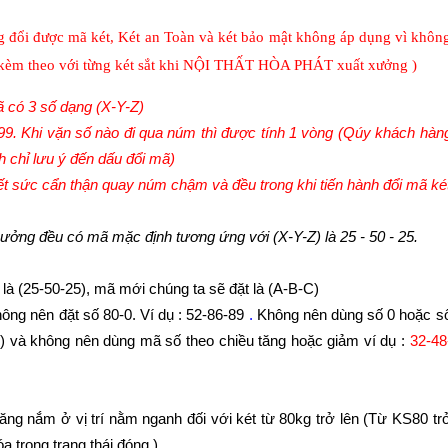
ng đổi được mã két, Két an Toàn và két bảo mật không áp dụng vì khôn
n kèm theo với từng két sắt khi NỘI THẤT HÒA PHÁT xuất xưởng )
 có 3 số dạng (X-Y-Z)
 99. Khi vặn số nào đi qua núm thì được tính 1 vòng (Qúy khách hàn
 chỉ lưu ý đến dấu đổi mã)
hết sức cẩn thận quay núm chậm và đều trong khi tiến hành đổi mã ké
xưởng đều có mã mặc định tương ứng với (X-Y-Z) là 25 - 50 - 25.
là (25-50-25), mã mới chúng ta sẽ đặt là (A-B-C)
ông nên đặt số 80-0. Ví dụ : 52-86-
89
.
Không nên dùng số 0 hoặc s
g) và không nên dùng mã số theo chiều tăng hoặc giảm ví dụ :
32-48
ăng nắm ở vị trí nằm nganh đối với két từ 80kg trở lên (Từ KS80 tr
a trong trạng thái đóng.)