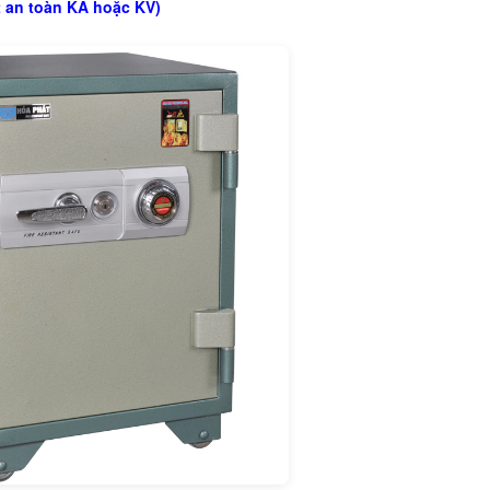
 an toàn KA hoặc KV)