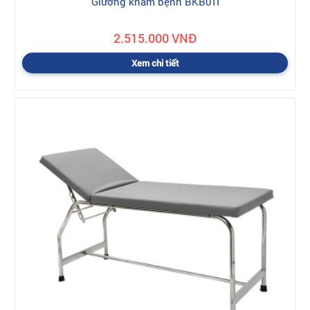
Giường khám bệnh BKB01I
2.515.000 VNĐ
Xem chi tiết