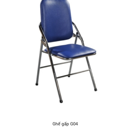
Ghế gấp G04