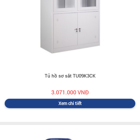
Tủ hồ sơ sắt TU09K3CK
3.071.000 VNĐ
Xem chi tiết