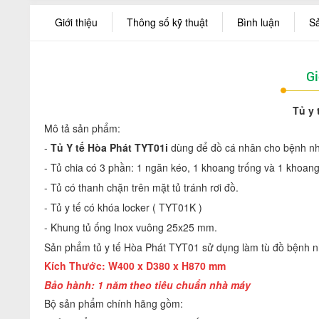
Giới thiệu
Thông số kỹ thuật
Bình luận
S
Gi
Tủ y 
Mô tả sản phẩm:
-
Tủ Y tế Hòa Phát
TYT01i
dùng để đồ cá nhân cho bệnh n
- Tủ chia có 3 phần: 1 ngăn kéo, 1 khoang trống và 1 khoa
- Tủ có thanh chặn trên mặt tủ tránh rơi đồ.
- Tủ y tế có khóa locker (
TYT01K )
- Khung tủ ống Inox vuông 25x25 mm.
Sản phẩm tủ y tế Hòa Phát TYT01 sử dụng làm tù đồ bệnh n
Kích Thước: W400 x D380 x H870 mm
Bảo hành: 1 năm theo tiêu chuẩn nhà máy
Bộ sản phẩm chính hãng gồm: