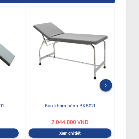
01I
Bàn khám bệnh BKB02I
2.044.000 VNĐ
Xem chi tiết