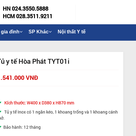
HN 024.3550.5888
HCM 028.3511.9211
 gia đình
SP Khác
Nội thất Y tế
Tủ y tế Hòa Phát TYT01i
1.541.000 VNĐ
Kích thước: W400 x D380 x H870 mm
Tủ y tế Inox có 1 ngăn kéo, 1 khoang trống và 1 khoang cánh
ở.
Bảo hành: 12 tháng