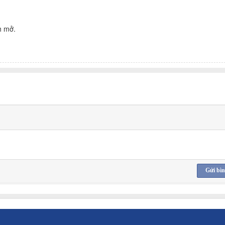
h mở.
Gửi bìn