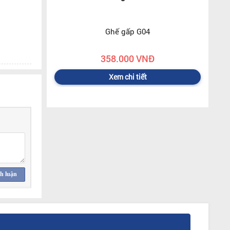
Ghế gấp G04
358.000 VNĐ
Xem chi tiết
h luận