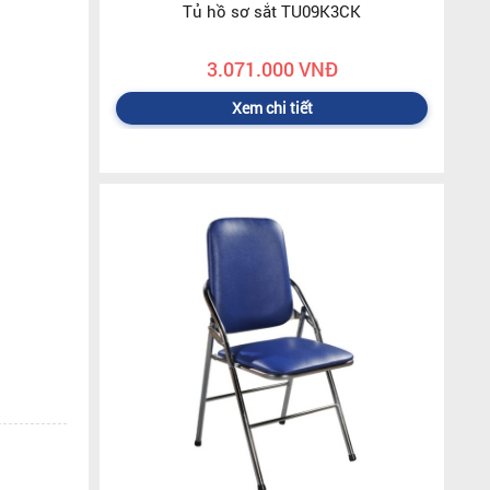
Tủ hồ sơ sắt TU09K3CK
3.071.000 VNĐ
Xem chi tiết