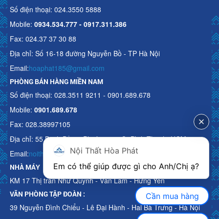
Số điện thoại: 024.3550 5888
Mobile:
0934.534.777 - 0917.311.386
Fax: 024.37 37 30 88
Địa chỉ: Số 16-18 đường Nguyễn Bồ - TP Hà Nội
Email:
hoaphat185@gmail.com
PHÒNG BÁN HÀNG MIỀN NAM
Số điện thoại: 028.3511 9211 - 0901.689.678
Mobile:
0901.689.678
Fax: 028.38997105
Địa chỉ: 55 Bạch Đằng, Phường 15, Q. Bình Thạnh, HCM
Nội Thất Hòa Phát
Email:
noithathoaphattot@gmail.com
Em có thể giúp được gì cho Anh/Chị ạ? 
NHÀ MÁY
KM 17 Thị trấn Như Quỳnh - Văn Lâm - Hưng Yên
VĂN PHÒNG TẬP ĐOÀN :
Cần mua hàng
39 Nguyễn Đình Chiểu - Lê Đại Hành - Hai Bà Trưng - Hà Nội