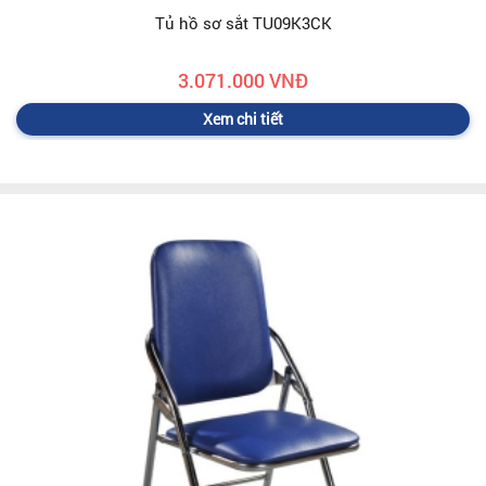
Tủ hồ sơ sắt TU09K3CK
3.071.000 VNĐ
Xem chi tiết