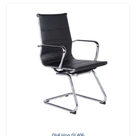
Ghế Họp GL406