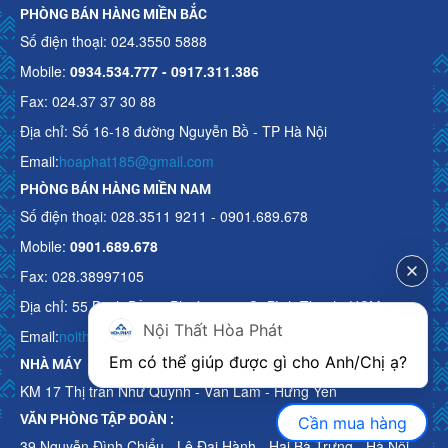
PHÒNG BÁN HÀNG MIỀN BẮC
Số điện thoại: 024.3550 5888
Mobile:
0934.534.777 - 0917.311.386
Fax: 024.37 37 30 88
Địa chỉ: Số 16-18 đường Nguyễn Bồ - TP Hà Nội
Email:
hoaphat185@gmail.com
PHÒNG BÁN HÀNG MIỀN NAM
Số điện thoại: 028.3511 9211 - 0901.689.678
Mobile:
0901.689.678
Fax: 028.38997105
Địa chỉ: 55 Bạch Đằng, Phường 15, Q. Bình Thạnh, HCM
Nội Thất Hòa Phát
Email:
noithathoaphattot@gmail.com
Em có thể giúp được gì cho Anh/Chị ạ? 
NHÀ MÁY
KM 17 Thị trấn Như Quỳnh - Văn Lâm - Hưng Yên
VĂN PHÒNG TẬP ĐOÀN :
Cần mua hàng
39 Nguyễn Đình Chiểu - Lê Đại Hành - Hai Bà Trưng - Hà Nội