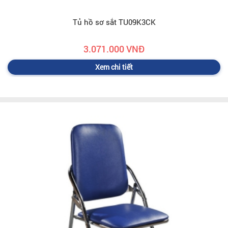
Tủ hồ sơ sắt TU09K3CK
3.071.000 VNĐ
Xem chi tiết