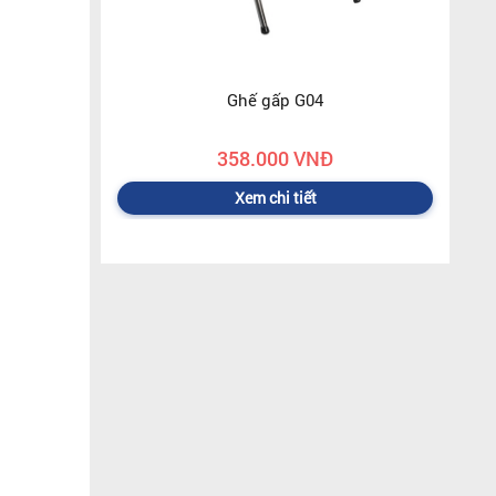
Ghế gấp G04
358.000 VNĐ
Xem chi tiết