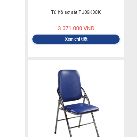
Tủ hồ sơ sắt TU09K3CK
3.071.000 VNĐ
Xem chi tiết