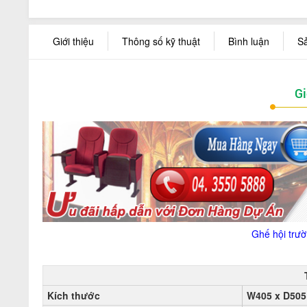
Giới thiệu
Thông số kỹ thuật
Bình luận
S
Gi
Ghế hội trườ
Kích thước
W405 x D505