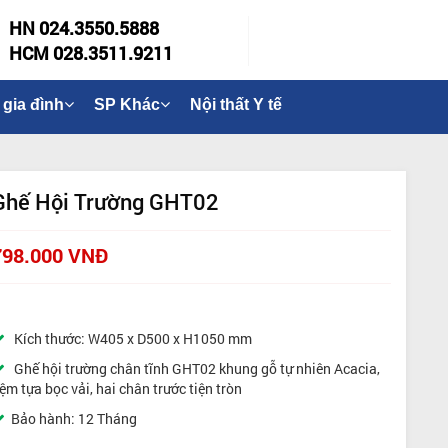
HN 024.3550.5888
HCM 028.3511.9211
 gia đình
SP Khác
Nội thất Y tế
Ghế Hội Trường GHT02
798.000 VNĐ
Kích thước: W405 x D500 x H1050 mm
Ghế hội trường chân tĩnh GHT02 khung gỗ tự nhiên Acacia,
ệm tựa bọc vải, hai chân trước tiện tròn
Bảo hành: 12 Tháng