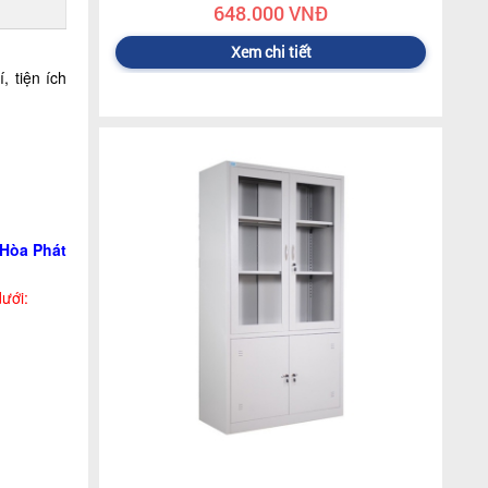
648.000 VNĐ
Xem chi tiết
, tiện ích
 Hòa Phát
ưới: