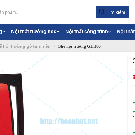
Tìm kiếm
g
Nội thất trường học
Nội thất công trình
Nội thất
 hội trường gỗ tự nhiên
Ghế hội trường GHT06
h
l