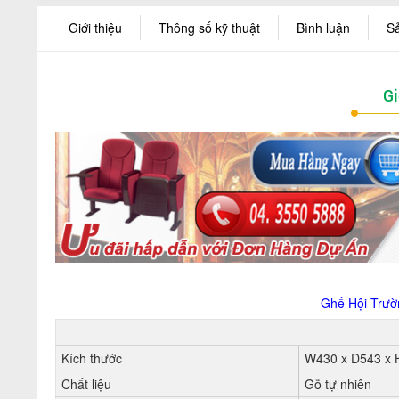
Giới thiệu
Thông số kỹ thuật
Bình luận
S
Gi
Ghế Hội Trườ
Kích thước
W430 x D543 x
Chất liệu
Gỗ tự nhiên