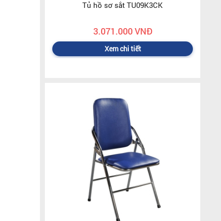
Tủ hồ sơ sắt TU09K3CK
3.071.000 VNĐ
Xem chi tiết