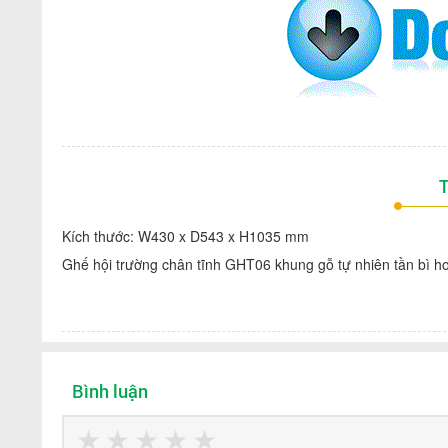
T
Kích thước: W430 x D543 x H1035 mm
Ghế hội trường chân tĩnh GHT06 khung gỗ tự nhiên tần bì ho
Bình luận
★
★
★
★
★