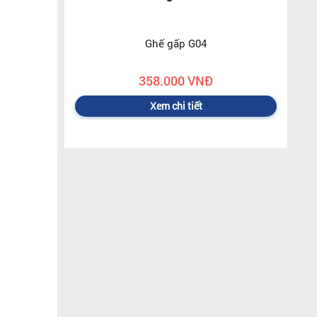
Ghế gấp G04
358.000 VNĐ
Xem chi tiết