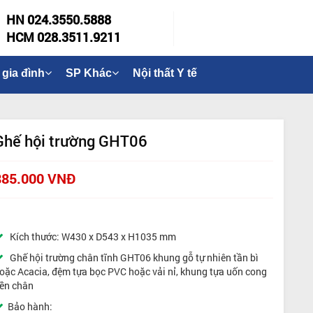
HN 024.3550.5888
HCM 028.3511.9211
 gia đình
SP Khác
Nội thất Y tế
Ghế hội trường GHT06
885.000 VNĐ
Kích thước: W430 x D543 x H1035 mm
Ghế hội trường chân tĩnh GHT06 khung gỗ tự nhiên tần bì
oặc Acacia, đệm tựa bọc PVC hoặc vải nỉ, khung tựa uốn cong
iền chân
Bảo hành: