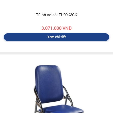
Tủ hồ sơ sắt TU09K3CK
3.071.000 VNĐ
Xem chi tiết