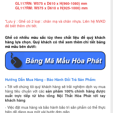
GL117RN: W575 x D610 x H(960-1080) m
m
GL117RM: W575 x D610 x H(925-1000) m
m
*Lưu ý : Ghế có 2 loại : chân mạ và chân nhựa. Liên hệ NVKD
để biết thêm chi tiết.
Ghế có nhiều màu sắc tùy theo chất liệu để quý khách
hàng lựa chọn. Quý khách có thể xem thêm chi tiết bảng
mã mầu bên dưới:
Hướng Dẫn Mua Hàng - Bảo Hành Đổi Trả Sản Phẩm:
-
Tới với chúng tôi quý khách hàng sẽ trải nghiệm dịch vụ mua
hàng tiêu chuẩn với các
sản phẩm
1
00% chính hãng được
xuất trực tiếp từ kho tổng Nội Thất Hòa Phát tới tay
khách hàng
- Việc đặt mua hàng và bảo hành bảo trì sản phẩm có thể thực
hiện dễ dàng qua một vài bước đơn giản.