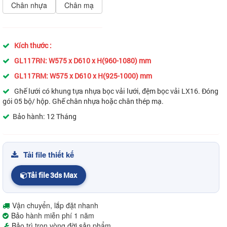
Chân nhựa
Chân mạ
Kích thước :
GL117RN: W575 x D610 x H(960-1080) m
m
GL117RM: W575 x D610 x H(925-1000) m
m
Ghế lưới có khung tựa nhựa bọc vải lưới, đệm bọc vải LX16. Đóng
gói 05 bộ/ hộp. Ghế chân nhựa hoặc chân thép mạ.
Bảo hành: 12 Tháng
Tải file thiết kế
Tải file 3ds Max
Vận chuyển, lắp đặt nhanh
Bảo hành miễn phí 1 năm
Bảo trì trọn vòng đời sản phẩm