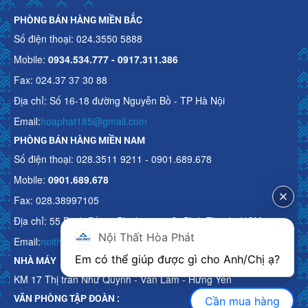
PHÒNG BÁN HÀNG MIỀN BẮC
Số điện thoại: 024.3550 5888
Mobile:
0934.534.777 - 0917.311.386
Fax: 024.37 37 30 88
Địa chỉ: Số 16-18 đường Nguyễn Bồ - TP Hà Nội
Email:
hoaphat185@gmail.com
PHÒNG BÁN HÀNG MIỀN NAM
Số điện thoại: 028.3511 9211 - 0901.689.678
Mobile:
0901.689.678
Fax: 028.38997105
Địa chỉ: 55 Bạch Đằng, Phường 15, Q. Bình Thạnh, HCM
Nội Thất Hòa Phát
Email:
noithathoaphattot@gmail.com
Em có thể giúp được gì cho Anh/Chị ạ? 
NHÀ MÁY
KM 17 Thị trấn Như Quỳnh - Văn Lâm - Hưng Yên
VĂN PHÒNG TẬP ĐOÀN :
Cần mua hàng