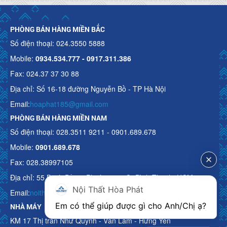
PHÒNG BÁN HÀNG MIỀN BẮC
Số điện thoại: 024.3550 5888
Mobile:
0934.534.777 - 0917.311.386
Fax: 024.37 37 30 88
Địa chỉ: Số 16-18 đường Nguyễn Bồ - TP Hà Nội
Email:
hoaphat185@gmail.com
PHÒNG BÁN HÀNG MIỀN NAM
Số điện thoại: 028.3511 9211 - 0901.689.678
Mobile:
0901.689.678
Fax: 028.38997105
Địa chỉ: 55 Bạch Đằng, Phường 15, Q. Bình Thạnh, HCM
Nội Thất Hòa Phát
Email:
noithathoaphattot@gmail.com
Em có thể giúp được gì cho Anh/Chị ạ? 
NHÀ MÁY
KM 17 Thị trấn Như Quỳnh - Văn Lâm - Hưng Yên