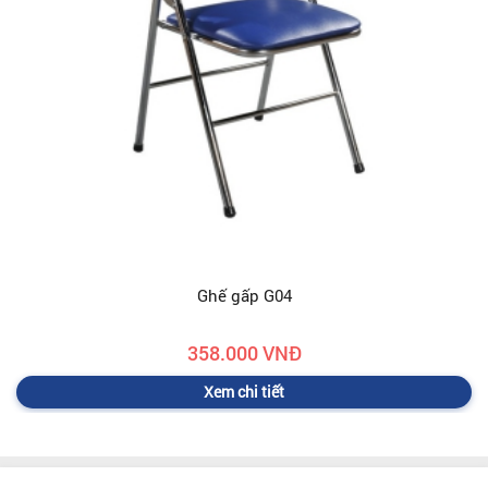
Ghế gấp G04
358.000 VNĐ
Xem chi tiết