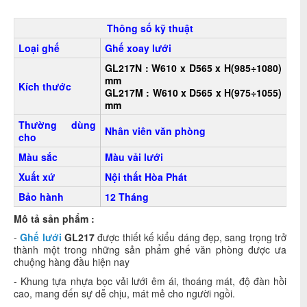
Thông số kỹ thuật
Loại ghế
Ghế xoay lưới
GL217N : W610 x D565 x H(985÷1080)
mm
Kích thước
GL217M : W610 x D565 x H(975÷1055)
mm
Thường dùng
Nhân viên văn phòng
cho
Màu sắc
Màu vải lưới
Xuất xứ
Nội thất Hòa Phát
Bảo hành
12 Tháng
Mô tả sản phẩm :
-
Ghế lưới
GL217
được thiết kế kiểu dáng đẹp, sang trọng trở
thành một trong những sản phẩm ghế văn phòng được ưa
chuộng hàng đầu hiện nay
- Khung tựa nhựa bọc vải lưới êm ái, thoáng mát, độ đàn hồi
cao, mang đến sự dễ chịu, mát mẻ cho người ngồi.