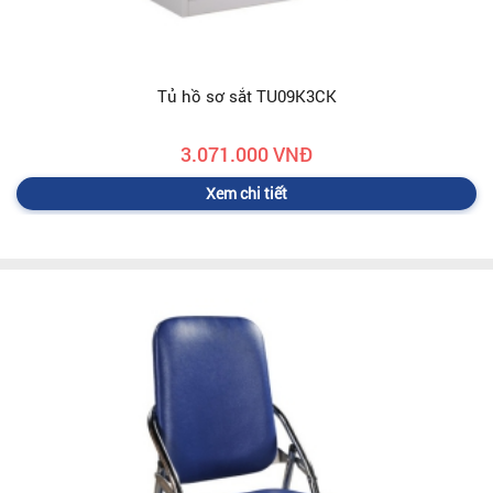
Tủ hồ sơ sắt TU09K3CK
3.071.000 VNĐ
Xem chi tiết