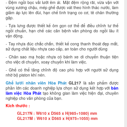
- Đệm ngồi bọc vải lưới êm ái. Mặt đệm rộng rãi, vừa vặn với
vùng xương chậu, mép ghế được vát theo hình thác nước, làm
giảm áp lực lên đùi, hạn chế tình trạng co cơ, tê chân thường
gặp.
- Tựa lưng được thiết kế ôm gọn cơ thể để điều chỉnh tư thế
ngồi chuẩn, hạn chế các căn bệnh văn phòng do ngồi lâu ít
vận động.
- Tay nhựa đúc chắc chắn, thiết kế cong thanh thoát đẹp mắt,
sử dụng chất liệu nhựa cao cấp, an toàn cho người dùng
- Chân sao mạ hoặc nhựa có bánh xe di chuyển thuận tiện
cho việc di chuyển, xoay chuyển khi làm việc.
- Ghế có thể tăng chỉnh độ cao phù hợp với người sử dụng
nhờ bộ piston khí nén.
Ghế lưới nhân viên Hòa Phát
GL217
là sản phẩm được
phần lớn các doanh nghiệp lựa chọn sử dụng kết hợp với
bàn
làm việc Hòa Phát
tạo không gian làm việc hiện đại, chuyên
nghiệp cho văn phòng của bạn.
Kích thước :
GL217N : W610 x D565 x H(985÷1080) mm
GL217M : W610 x D565 x H(975÷1055) mm