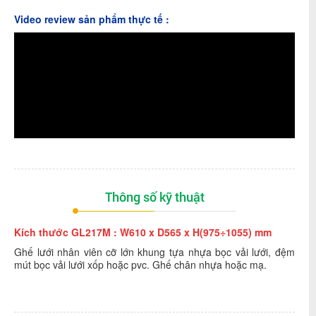
Video review sản phẩm thực tế :
Thông số kỹ thuật
Kích thước GL217M : W610 x D565 x H(975÷1055) mm
Ghế lưới nhân viên cỡ lớn khung tựa nhựa bọc vải lưới, đệm
mút bọc vải lưới xốp hoặc pvc. Ghế chân nhựa hoặc mạ.