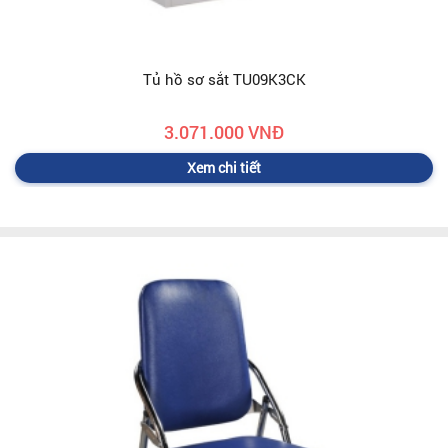
Tủ hồ sơ sắt TU09K3CK
3.071.000 VNĐ
Xem chi tiết