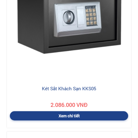
Két Sắt Khách Sạn KKS05
2.086.000 VNĐ
Xem chi tiết