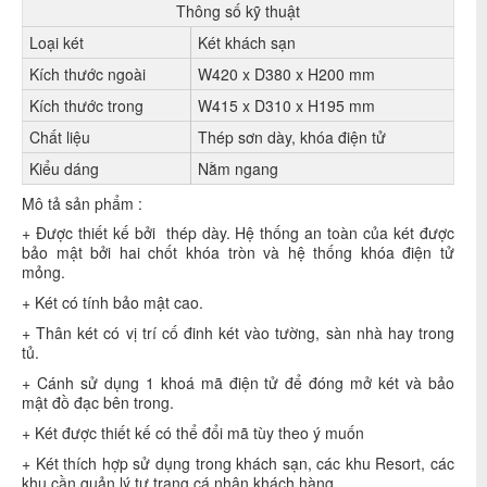
Thông số kỹ thuật
Loại két
Két khách sạn
Kích thước ngoài
W420 x D380 x H200 mm
Kích thước trong
W415 x D310 x H195 mm
Chất liệu
Thép sơn dày, khóa điện tử
Kiểu dáng
Nằm ngang
Mô tả sản phẩm :
+ Được thiết kế bởi thép dày. Hệ thống an toàn của két được
bảo mật bởi hai chốt khóa tròn và hệ thống khóa điện tử
mỏng.
+ Két có tính bảo mật cao.
+ Thân két có vị trí cố đinh két vào tường, sàn nhà hay trong
tủ.
+ Cánh sử dụng 1 khoá mã điện tử để đóng mở két và bảo
mật đồ đạc bên trong.
+ Két được thiết kế có thể đổi mã tùy theo ý muốn
+ Két thích hợp sử dụng trong khách sạn, các khu Resort, các
khu cần quản lý tư trang cá nhân khách hàng.