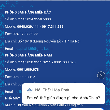
PHÒNG BÁN HÀNG MIỀN BẮC
Số điện thoại: 024.3550 5888
Mobile:
0948.029.111 - 0917.311.386
Fax: 024.37 37 30 88
Địa chỉ: Số 16-18 đường Nguyễn Bồ - TP Hà Nội
Email:
hoaphat185@gmail.com
PHÒNG BÁN HÀNG MIỀN NAM
Số điện thoại: 028.3511 9211 - 0901.689.678
Mobile:
0901.689.678
Fax: 028.38997105
Địa chỉ: 55 Bạch Đằng, Phường 15, Q. Bình Thạnh, HCM
Nội Thất Hòa Phát
Email:
noithathoaphattot@gmail.com
Em có thể giúp được gì cho Anh/Chị ạ? 
NHÀ MÁY
KM 17 Thị trấn Như Quỳnh - Văn Lâm - Hưng Yên