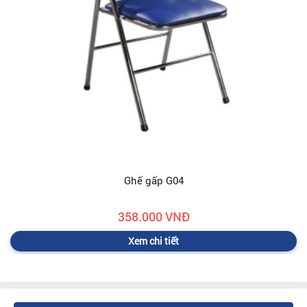
Ghế gấp G04
358.000 VNĐ
Xem chi tiết