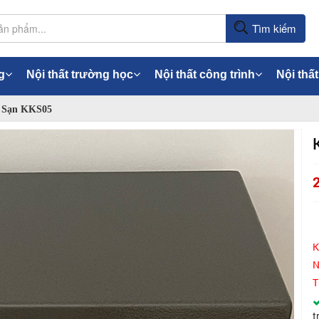
Tìm kiếm
g
Nội thất trường học
Nội thất công trình
Nội thất
 Sạn KKS05
K
N
T
t