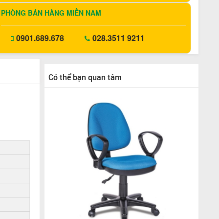
PHÒNG BÁN HÀNG MIỀN NAM
0901.689.678
028.3511 9211
Có thể bạn quan tâm