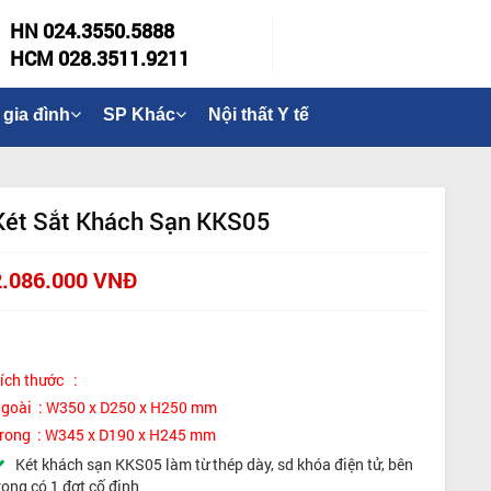
HN 024.3550.5888
HCM 028.3511.9211
 gia đình
SP Khác
Nội thất Y tế
Két Sắt Khách Sạn KKS05
2.086.000 VNĐ
ích thước :
goài : W350 x D250 x H250 mm
rong : W345 x D190 x H245 mm
Két khách sạn KKS05 làm từ thép dày, sd khóa điện tử, bên
rong có 1 đợt cố định