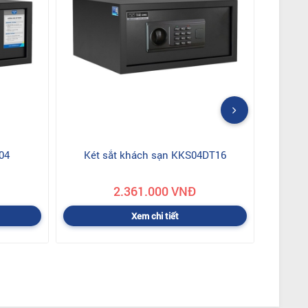
04
Két sắt khách sạn KKS04DT16
2.361.000 VNĐ
Xem chi tiết