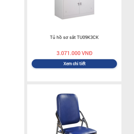
Tủ hồ sơ sắt TU09K3CK
3.071.000 VNĐ
Xem chi tiết