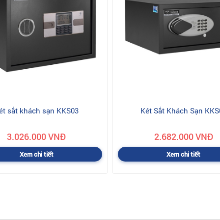
ét sắt khách sạn KKS03
Két Sắt Khách Sạn KKS
3.026.000 VNĐ
2.682.000 VNĐ
Xem chi tiết
Xem chi tiết