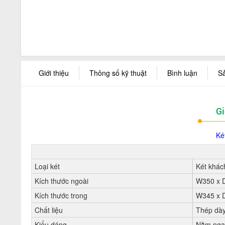
Giới thiệu
Thông số kỹ thuật
Bình luận
S
Gi
Ké
Loại két
Két khác
Kích thước ngoài
W350 x 
Kích thước trong
W345 x 
Chất liệu
Thép dày
Kiểu dáng
Nằm nga