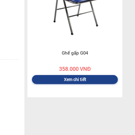
Ghế gấp G04
358.000 VNĐ
Xem chi tiết