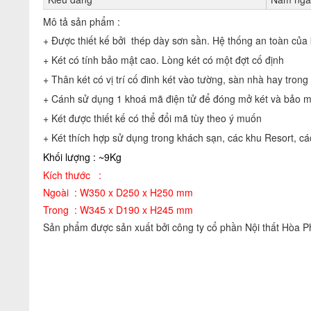
Mô tả sản phẩm :
+ Được thiết kế bởi thép dày sơn sần. Hệ thống an toàn của 
+ Két có tính bảo mật cao. Lòng két có một đợt cố định
+ Thân két có vị trí cố đinh két vào tường, sàn nhà hay trong 
+ Cánh sử dụng 1 khoá mã điện tử để đóng mở két và bảo m
+ Két được thiết kế có thể đổi mã tùy theo ý muốn
+ Két thích hợp sử dụng trong khách sạn, các khu Resort, cá
Khối lượng : ~9Kg
Kích thước :
Ngoài : W350 x D250 x H250 mm
Trong : W345 x D190 x H245 mm
Sản phẩm được sản xuất bởi công ty cổ phần Nội thất Hòa P