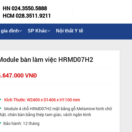
HN 024.3550.5888
HCM 028.3511.9211
 gia đình
SP Khác
Nội thất Y tế
Module bàn làm việc HRMD07H2
5.647.000 VNĐ
Kích Thước: W2400 x D1406 x H1100 mm
Module 4 chỗ HRMD07H2 mặt bằng gỗ Melamine hình chữ
hật, chân bàn bằng thép tam giác, vách ngăn kính
Bảo hành: 12 tháng