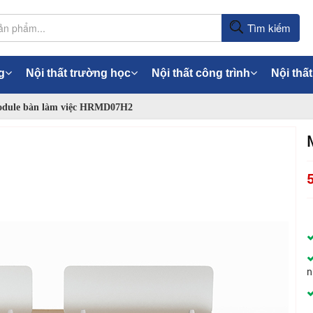
Tìm kiếm
g
Nội thất trường học
Nội thất công trình
Nội thất
dule bàn làm việc HRMD07H2
n