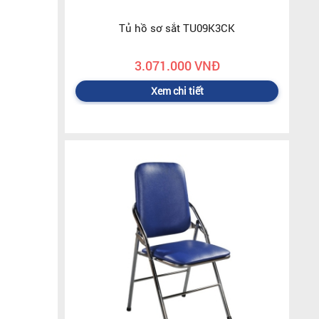
Tủ hồ sơ sắt TU09K3CK
3.071.000 VNĐ
Xem chi tiết