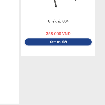
Ghế gấp G04
358.000 VNĐ
Xem chi tiết