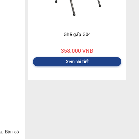
Ghế gấp G04
358.000 VNĐ
Xem chi tiết
ạ. Bàn có