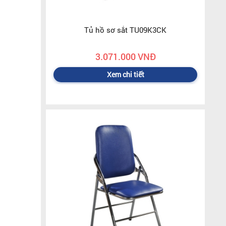
Tủ hồ sơ sắt TU09K3CK
3.071.000 VNĐ
Xem chi tiết