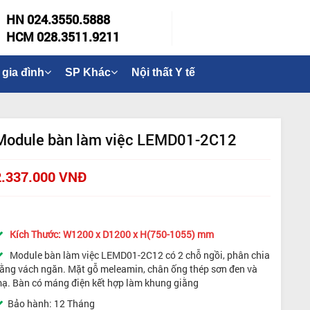
HN 024.3550.5888
HCM 028.3511.9211
 gia đình
SP Khác
Nội thất Y tế
Module bàn làm việc LEMD01-2C12
2.337.000 VNĐ
Kích Thước: W1200 x D1200 x H(750-1055) mm
Module bàn làm việc LEMD01-2C12 có 2 chỗ ngồi, phân chia
ằng vách ngăn. Mặt gỗ meleamin, chân ống thép sơn đen và
ạ. Bàn có máng điện kết hợp làm khung giằng
Bảo hành: 12 Tháng