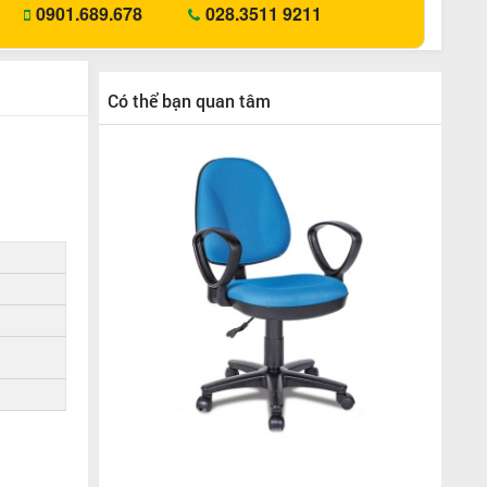
0901.689.678
028.3511 9211
Có thể bạn quan tâm