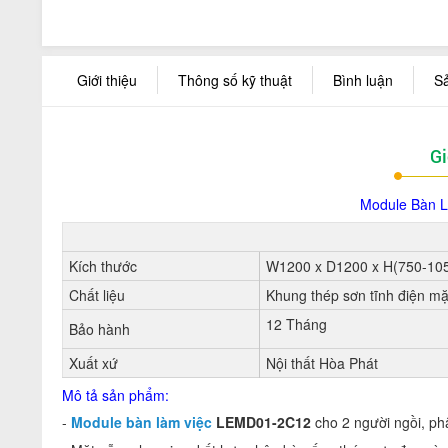
Giới thiệu
Thông số kỹ thuật
Bình luận
S
Gi
Module Bàn 
Kích thước
W1200 x D1200 x H(750-10
Chất liệu
Khung thép sơn tĩnh điện m
12 Tháng
Bảo hành
Xuất xứ
Nội thất Hòa Phát
Mô t
ả sản phẩm:
-
Module bàn làm việc
LEMD01-2C12
cho 2 người ngồi, ph