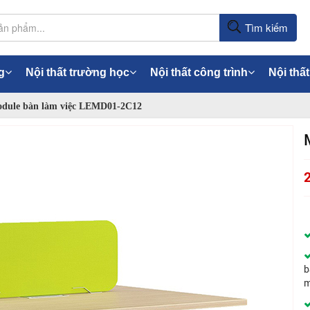
Tìm kiếm
g
Nội thất trường học
Nội thất công trình
Nội thất
dule bàn làm việc LEMD01-2C12
b
m