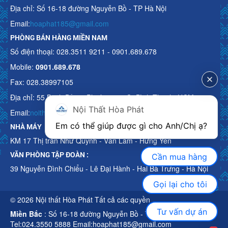
Địa chỉ: Số 16-18 đường Nguyễn Bồ - TP Hà Nội
Email:
hoaphat185@gmail.com
PHÒNG BÁN HÀNG MIỀN NAM
Số điện thoại: 028.3511 9211 - 0901.689.678
Mobile:
0901.689.678
Fax: 028.38997105
Địa chỉ: 55 Bạch Đằng, Phường 15, Q. Bình Thạnh, HCM
Nội Thất Hòa Phát
Email:
noithathoaphattot@gmail.com
Em có thể giúp được gì cho Anh/Chị ạ? 
NHÀ MÁY
KM 17 Thị trấn Như Quỳnh - Văn Lâm - Hưng Yên
VĂN PHÒNG TẬP ĐOÀN :
Cần mua hàng
39 Nguyễn Đình Chiểu - Lê Đại Hành - Hai Bà Trưng - Hà Nội
Gọi lại cho tôi
© 2026 Nội thất Hòa Phát Tất cả các quyền
Tư vấn dự án
Miền Bắc
: Số 16-18 đường Nguyễn Bồ - TP Hà Nội
Tel:024.3550 5888 Email:hoaphat185@gmail.com