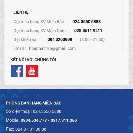
LIÊN HỆ
Gọi mua hàng KV Miền Bắc
024.3550 5888
Gọi mua hàng KV Miền Nam
028.3511 9211
Gọi khiếu nại
094 3203999
(8:00 - 21:30)
Email :
hoaphat185@gmail.com
KẾT NỐI VỚI CHÚNG TÔI
PHÒNG BÁN HÀNG MIỀN BẮC
Số điện thoại: 024.3550 5888
Mobile:
0934.534.777 - 0917.311.386
Fax: 024.37 37 30 88