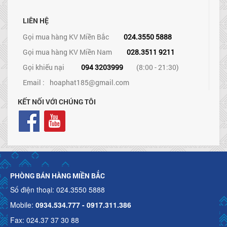
LIÊN HỆ
Gọi mua hàng KV Miền Bắc
024.3550 5888
Gọi mua hàng KV Miền Nam
028.3511 9211
Gọi khiếu nại
094 3203999
(8:00 - 21:30)
Email :
hoaphat185@gmail.com
KẾT NỐI VỚI CHÚNG TÔI
PHÒNG BÁN HÀNG MIỀN BẮC
Số điện thoại: 024.3550 5888
Mobile:
0934.534.777 - 0917.311.386
Fax: 024.37 37 30 88