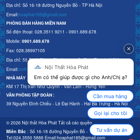
Địa chỉ: Số 16-18 đường Nguyễn Bồ - TP Hà Nội
Email:
hoaphat185@gmail.com
PHÒNG BÁN HÀNG MIỀN NAM
Số điện thoại: 028.3511 9211 - 0901.689.678
Mobile:
0901.689.678
Fax: 028.38997105
Địa chỉ: 55 Bạch Đằng, Phường 15, Q. Bình Thạnh, HCM
Nội Thất Hòa Phát
Email:
noithathoaphattot@gmail.com
Em có thể giúp được gì cho Anh/Chị ạ? 
NHÀ MÁY
KM 17 Thị trấn Như Quỳnh - Văn Lâm - Hưng Yên
VĂN PHÒNG TẬP ĐOÀN :
Cần mua hàng
39 Nguyễn Đình Chiểu - Lê Đại Hành - Hai Bà Trưng - Hà Nội
Gọi lại cho tôi
© 2026 Nội thất Hòa Phát Tất cả các quyền
Tư vấn dự án
Miền Bắc
: Số 16-18 đường Nguyễn Bồ - TP Hà Nội
Tel:024.3550 5888 Email:hoaphat185@gmail.com