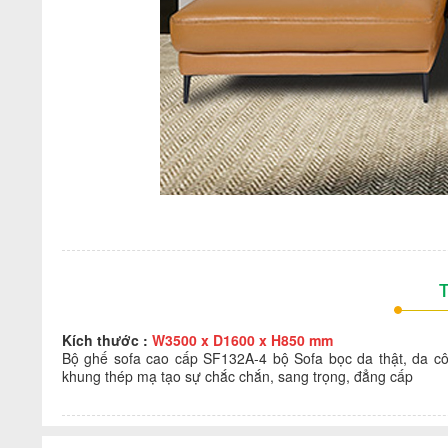
T
Kích thước :
W3500 x D1600 x H850 mm
Bộ ghế sofa cao cấp SF132A-4
b
ộ
Sofa bọ
c da thật, da 
khung thép mạ tạo sự chắc chắn, sang trọng, đẳng cấp