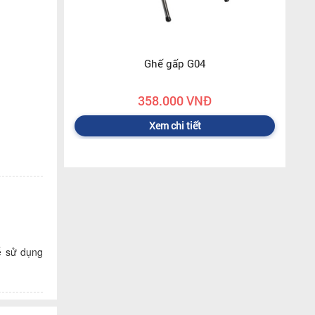
Ghế gấp G04
358.000 VNĐ
Xem chi tiết
 sử dụng