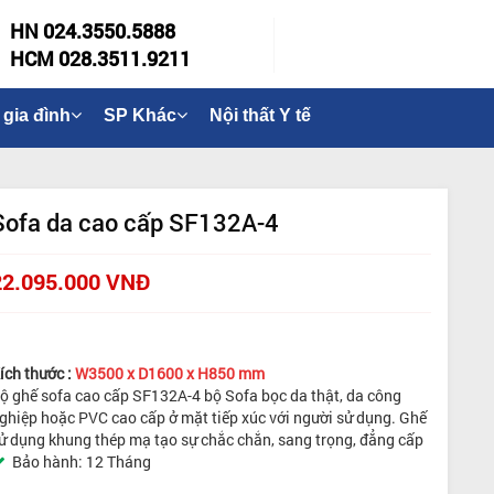
HN 024.3550.5888
HCM 028.3511.9211
 gia đình
SP Khác
Nội thất Y tế
Sofa da cao cấp SF132A-4
22.095.000 VNĐ
ích thước :
W3500 x D1600 x H850 mm
ộ ghế sofa cao cấp SF132A-4
b
ộ
Sofa bọ
c da thật, da công
ghiệp hoặc PVC cao cấp ở mặt tiếp xúc với người sử dụng.
Ghế
ử dụng khung thép mạ tạo sự chắc chắn, sang trọng, đẳng cấp
Bảo hành: 12 Tháng