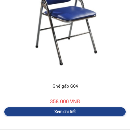
Ghế gấp G04
358.000 VNĐ
Xem chi tiết