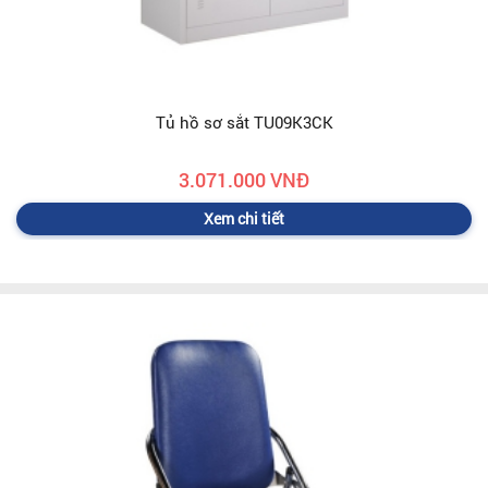
Tủ hồ sơ sắt TU09K3CK
3.071.000 VNĐ
Xem chi tiết