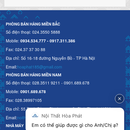
PHÒNG BÁN HÀNG MIỀN BẮC
Số điện thoại: 024.3550 5888
Mobile:
0934.534.777 - 0917.311.386
Fax: 024.37 37 30 88
Địa chỉ: Số 16-18 đường Nguyễn Bồ - TP Hà Nội
Email:
hoaphat185@gmail.com
PHÒNG BÁN HÀNG MIỀN NAM
Số điện thoại: 028.3511 9211 - 0901.689.678
Mobile:
0901.689.678
Fax: 028.38997105
Địa chỉ: 55 Bạch Đằng, Phường 15, Q. Bình Thạnh, HCM
Nội Thất Hòa Phát
Email:
noithathoaphattot@gmail.com
Em có thể giúp được gì cho Anh/Chị ạ? 
NHÀ MÁY