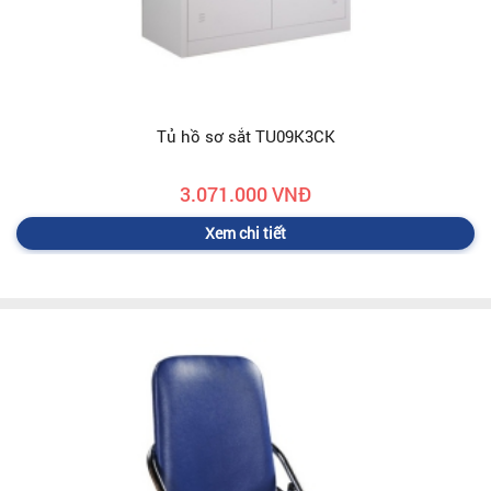
Tủ hồ sơ sắt TU09K3CK
3.071.000 VNĐ
Xem chi tiết