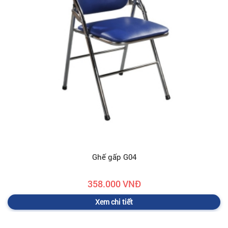
Ghế gấp G04
358.000 VNĐ
Xem chi tiết