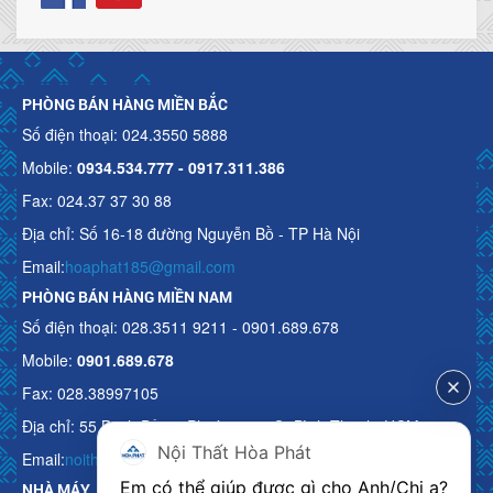
PHÒNG BÁN HÀNG MIỀN BẮC
Số điện thoại: 024.3550 5888
Mobile:
0934.534.777 - 0917.311.386
Fax: 024.37 37 30 88
Địa chỉ: Số 16-18 đường Nguyễn Bồ - TP Hà Nội
Email:
hoaphat185@gmail.com
PHÒNG BÁN HÀNG MIỀN NAM
Số điện thoại: 028.3511 9211 - 0901.689.678
Mobile:
0901.689.678
Fax: 028.38997105
Địa chỉ: 55 Bạch Đằng, Phường 15, Q. Bình Thạnh, HCM
Nội Thất Hòa Phát
Email:
noithathoaphattot@gmail.com
Em có thể giúp được gì cho Anh/Chị ạ? 
NHÀ MÁY