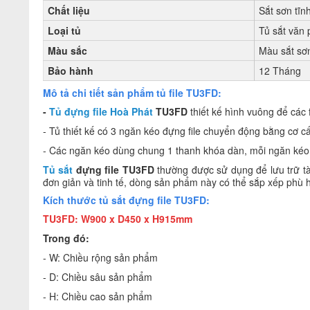
Chất liệu
Sắt sơn tĩn
Loại tủ
Tủ sắt văn
Màu sắc
Màu sắt sơn
Bảo hành
12 Tháng
Mô tả chi tiết sản phẩm tủ file TU3FD:
-
Tủ đựng file Hoà Phát
TU3FD
thiết kế hình vuông để các fi
- Tủ thiết kế có 3 ngăn kéo đựng file chuyển động bằng cơ c
- Các ngăn kéo dùng chung 1 thanh khóa dàn, mỗi ngăn k
Tủ sắt
đựng file TU3FD
thường được sử dụng để lưu trữ tài 
đơn giản và tinh tế, dòng sản phẩm này có thể sắp xếp phù h
Kích thước tủ sắt đựng file TU3FD:
TU3FD: W900 x D450 x H915mm
Trong đó:
- W: Chiều rộng sản phẩm
- D: Chiều sâu sản phẩm
- H: Chiều cao sản phẩm