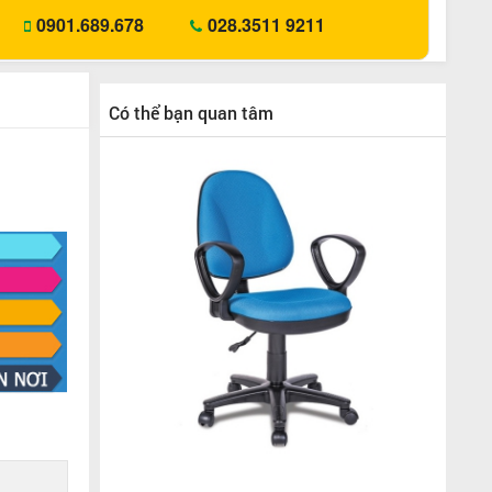
0901.689.678
028.3511 9211
Có thể bạn quan tâm