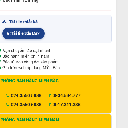
Bảo hành: 12 tháng
Tải file thiết kế
Tải file 3ds Max
Vận chuyển, lắp đặt nhanh
Bảo hành miễn phí 1 năm
Bảo trì trọn vòng đời sản phẩm
Gía trên web áp dụng Miền Bắc
PHÒNG BÁN HÀNG MIỀN BẮC
024.3550 5888
0934.534.777
024.3550 5888
0917.311.386
PHÒNG BÁN HÀNG MIỀN NAM