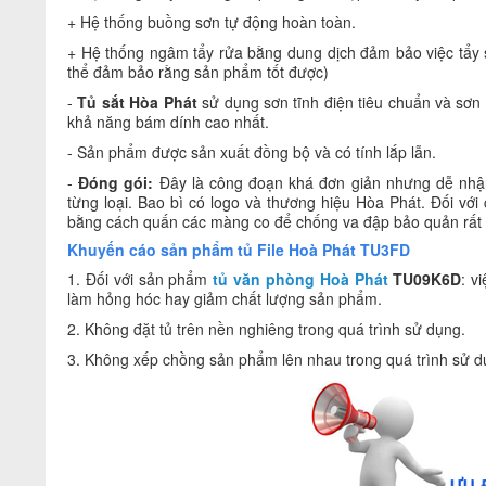
+ Hệ thống buồng sơn tự động hoàn toàn.
+ Hệ thống ngâm tẩy rửa bằng dung dịch đảm bảo việc tẩy sạ
thể đảm bảo rằng sản phẩm tốt được)
-
Tủ sắt Hòa Phát
sử dụng sơn tĩnh điện tiêu chuẩn và sơ
khả năng bám dính cao nhất.
- Sản phẩm được sản xuất đồng bộ và có tính lắp lẫn.
-
Đóng gói:
Đây là công đoạn khá đơn giản nhưng dễ nhận
từng loại. Bao bì có logo và thương hiệu Hòa Phát. Đối v
bằng cách quấn các màng co để chống va đập bảo quản rất 
Khuyến cáo sản phẩm tủ File Hoà Phát TU3FD
1. Đối với sản phẩm
tủ văn phòng Hoà Phát
TU09K6D
: v
làm hỏng hóc hay giảm chất lượng sản phẩm.
2. Không đặt tủ trên nền nghiêng trong quá trình sử dụng.
3. Không xếp chồng sản phẩm lên nhau trong quá trình sử d