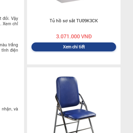
t đối. Vậy
Tủ hồ sơ sắt TU09K3CK
ì. Xem chỉ
3.071.000 VNĐ
 màu trắng
Xem chi tiết
 tĩnh điện
g nhận, và