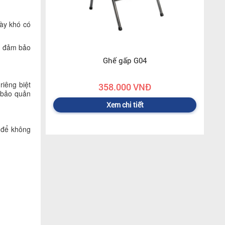
này khó có
, đảm bảo
Ghế gấp G04
iêng biệt
358.000 VNĐ
 bảo quản
Xem chi tiết
m để không