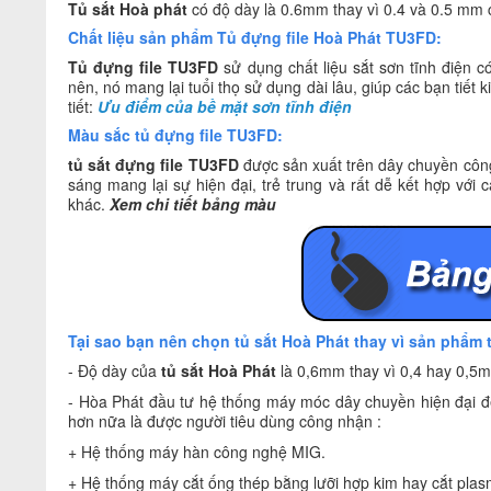
Tủ sắt Hoà phát
có độ dày là 0.6mm thay vì 0.4 và 0.5 mm
Chất liệu sản phẩm Tủ đựng file Hoà Phát TU3FD:
Tủ đựng file TU3FD
sử dụng chất liệu sắt sơn tĩnh điện 
nên, nó mang lại tuổi thọ sử dụng dài lâu, giúp các bạn tiết 
tiết:
Ưu điểm của bề mặt sơn tĩnh điện
Màu sắc tủ đựng file TU3FD:
tủ sắt đựng file TU3FD
được sản xuất trên dây chuyền công
sáng mang lại sự hiện đại, trẻ trung và rất dễ kết hợp với
khác.
Xem chi tiết bảng màu
Tại sao bạn nên chọn tủ sắt Hoà Phát thay vì sản phẩm 
- Độ dày của
tủ sắt Hoà Phát
là 0,6mm thay vì 0,4 hay 0,5m
- Hòa Phát đầu tư hệ thống máy móc dây chuyền hiện đại để
hơn nữa là được người tiêu dùng công nhận :
+ Hệ thống máy hàn công nghệ MIG.
+ Hệ thống máy cắt ống thép bằng lưỡi hợp kim hay cắt plas