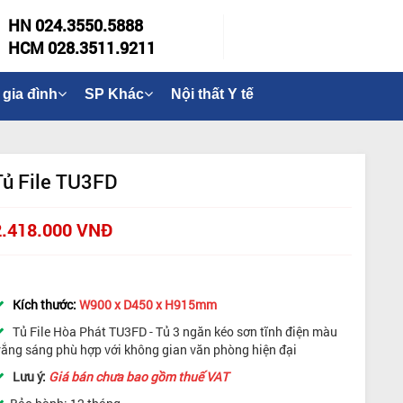
HN 024.3550.5888
HCM 028.3511.9211
 gia đình
SP Khác
Nội thất Y tế
Tủ File TU3FD
2.418.000 VNĐ
Kích thước:
W900 x D450 x H915mm
Tủ File Hòa Phát TU3FD - Tủ 3 ngăn kéo sơn tĩnh điện màu
rắng sáng phù hợp với không gian văn phòng hiện đại
Lưu ý:
Giá bán chưa bao gồm thuế VAT