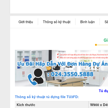
Giới thiệu
Thông số kỹ thuật
Bình luận
S
Gi
Tủ đự
Thông số kỹ thuật tủ đựng file TU3FD:
Kích thước
W900 x D4