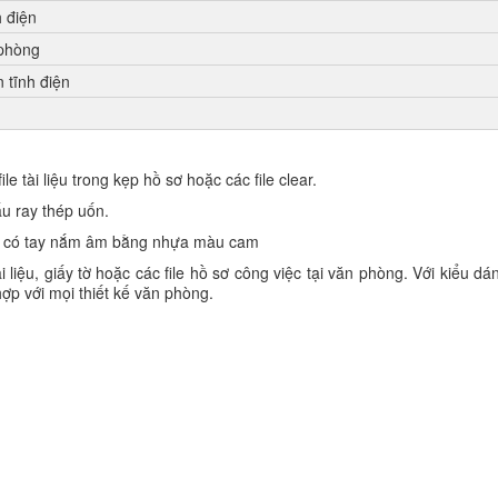
h điện
 phòng
 tĩnh điện
le tài liệu trong kẹp hồ sơ hoặc các file clear.
ấu ray thép uốn.
éo có tay nắm âm bằng nhựa màu cam
liệu, giấy tờ hoặc các file hồ sơ công việc tại văn phòng. Với kiểu dán
ợp với mọi thiết kế văn phòng.