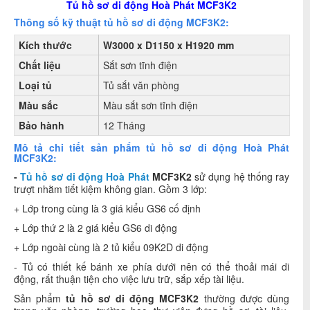
Tủ hồ sơ di động Hoà Phát MCF3K2
Thông số kỹ thuật tủ hồ sơ di động MCF3K2:
Kích thước
W3000 x D1150 x H1920 mm
Chất liệu
Sắt sơn tĩnh điện
Loại tủ
Tủ sắt văn phòng
Màu sắc
Màu sắt sơn tĩnh điện
Bảo hành
12 Tháng
Mô tả chi tiết sản phẩm tủ hồ sơ di động Hoà Phát
MCF3K2:
-
Tủ hồ sơ di động Hoà Phát
MCF3K2
sử dụng hệ thống ray
trượt nhằm tiết kiệm không gian. Gồm 3 lớp:
+ Lớp trong cùng là 3 giá kiểu GS6 cố định
+ Lớp thứ 2 là 2 giá kiểu GS6 di động
+ Lớp ngoài cùng là 2 tủ kiểu 09K2D di động
- Tủ
có thiết kế bánh xe phía dưới nên có thể thoải mái di
động, rất thuận tiện cho việc lưu trữ, sắp xếp tài liệu.
Sản phẩm
tủ hồ sơ di động MCF3K2
thường được dùng