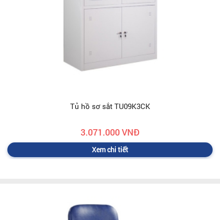
Tủ hồ sơ sắt TU09K3CK
3.071.000 VNĐ
Xem chi tiết