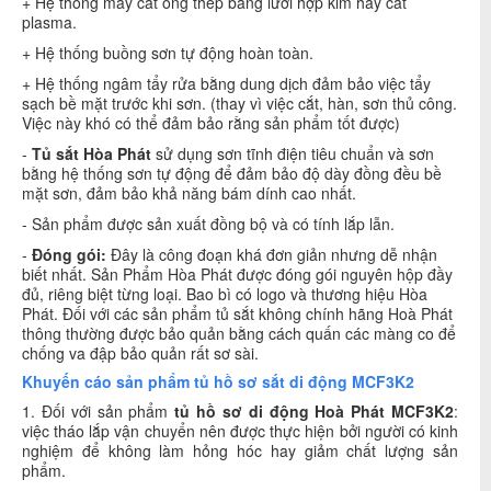
+ Hệ thống máy cắt ống thép bằng lưỡi hợp kim hay cắt
plasma.
+ Hệ thống buồng sơn tự động hoàn toàn.
+ Hệ thống ngâm tẩy rửa bằng dung dịch đảm bảo việc tẩy
sạch bề mặt trước khi sơn. (thay vì việc cắt, hàn, sơn thủ công.
Việc này khó có thể đảm bảo rằng sản phẩm tốt được)
-
Tủ sắt Hòa Phát
sử dụng sơn tĩnh điện tiêu chuẩn và sơn
bằng hệ thống sơn tự động để đảm bảo độ dày đồng đều bề
mặt sơn, đảm bảo khả năng bám dính cao nhất.
- Sản phẩm được sản xuất đồng bộ và có tính lắp lẫn.
-
Đóng gói:
Đây là công đoạn khá đơn giản nhưng dễ nhận
biết nhất. Sản Phẩm Hòa Phát được đóng gói nguyên hộp đầy
đủ, riêng biệt từng loại. Bao bì có logo và thương hiệu Hòa
Phát. Đối với các sản phẩm tủ sắt không chính hãng Hoà Phát
thông thường được bảo quản bằng cách quấn các màng co để
chống va đập bảo quản rất sơ sài.
Khuyến cáo sản phẩm tủ hồ sơ sắt di động MCF3K2
1. Đối với sản phẩm
tủ hồ sơ di động Hoà Phát MCF3K2
:
việc tháo lắp vận chuyển nên được thực hiện bởi người có kinh
nghiệm để không làm hỏng hóc hay giảm chất lượng sản
phẩm.