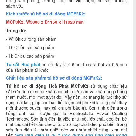
trong văn phòng, trường học, thư viện đựng hồ sơ, tài liệu,
sách vở...
Kích thước tủ hồ sơ di động MCF3K2:
MCF3K2:
W3000 x D1150 x H1920 mm
Trong đó:
- W: Chiều rộng sản phẩm
- D: Chiều sâu sản phẩm
- H: Chiều cao sản phẩm
Tủ sắt Hoà phát
có độ dày là 0.6mm thay vì 0.4 và 0.5 mm
của sản phẩm tủ khác
Chất liệu sản phẩm tủ hồ sơ di động MCF3K2:
Tủ hồ sơ
di động Hoà Phát MCF3K2
sử dụng chất liệu
sắt sơn tĩnh điện có khả năng chịu lực cao và khả năng chống
thấm nước, mối mọt tuyệt đối. Vậy nên, nó mang lại tuổi thọ sử
dụng dài lâu, giúp các bạn tiết kiệm chi phí khi không phải thay
mới thường xuyên hay cả chi phí bảo trì. Sơn tĩnh điện trong
tiếng anh còn được gọi là Electrostatic Power Coating
Technology. Sơn tĩnh điện là việc phủ một lớp chất dẻo lên bề
mặt các chi tiết cần che phủ. Có 2 loại chất dẻo phổ biến trong
sơn tĩnh điện là nhựa nhiệt dẻo và nhựa nhiệt cứng. xem chỉ
tiết:
Sơn tĩnh điện là gì ?
ứng dụng sơn tĩnh điện trong