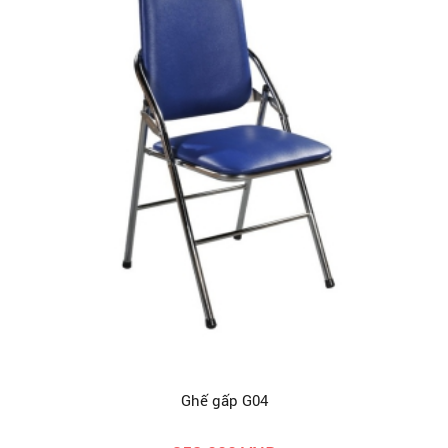
Ghế gấp G04