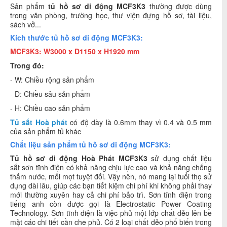
Sản phẩm
tủ hồ sơ di động MCF3K3
thường được dùng
trong văn phòng, trường học, thư viện đựng hồ sơ, tài liệu,
sách vở...
Kích thước tủ hồ sơ di động MCF3K3:
MCF3K3:
W3000 x D1150 x H1920 mm
Trong đó:
- W: Chiều rộng sản phẩm
- D: Chiều sâu sản phẩm
- H: Chiều cao sản phẩm
Tủ sắt Hoà phát
có độ dày là 0.6mm thay vì 0.4 và 0.5 mm
của sản phẩm tủ khác
Chất liệu sản phẩm tủ hồ sơ di động MCF3K3:
Tủ hồ sơ
di động Hoà Phát MCF3K3
sử dụng chất liệu
sắt sơn tĩnh điện có khả năng chịu lực cao và khả năng chống
thấm nước, mối mọt tuyệt đối. Vậy nên, nó mang lại tuổi thọ sử
dụng dài lâu, giúp các bạn tiết kiệm chi phí khi không phải thay
mới thường xuyên hay cả chi phí bảo trì. Sơn tĩnh điện trong
tiếng anh còn được gọi là Electrostatic Power Coating
Technology. Sơn tĩnh điện là việc phủ một lớp chất dẻo lên bề
mặt các chi tiết cần che phủ. Có 2 loại chất dẻo phổ biến trong