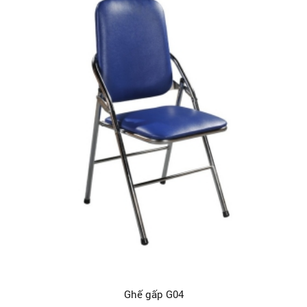
Ghế gấp G04