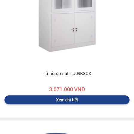
Tủ hồ sơ sắt TU09K3CK
3.071.000 VNĐ
Xem chi tiết