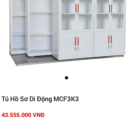
Tủ Hồ Sơ Di Động MCF3K3
43.555.000 VNĐ