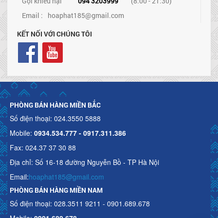
Gọi khiếu nại
094 3203999
(8:00 - 21:30)
Email :
hoaphat185@gmail.com
KẾT NỐI VỚI CHÚNG TÔI
PHÒNG BÁN HÀNG MIỀN BẮC
Số điện thoại: 024.3550 5888
Mobile:
0934.534.777 - 0917.311.386
Fax: 024.37 37 30 88
Địa chỉ: Số 16-18 đường Nguyễn Bồ - TP Hà Nội
Email:
hoaphat185@gmail.com
PHÒNG BÁN HÀNG MIỀN NAM
Số điện thoại: 028.3511 9211 - 0901.689.678
Mobile:
0901.689.678