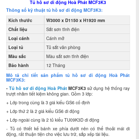
Tủ hồ sơ di động Hoà Phát MCF3K3
Thông số kỹ thuật tủ hồ sơ di động MCF3K3:
Kích thước
W3000 x D1150 x H1920 mm
Chất liệu
Sắt sơn tĩnh điện
Loại cánh
Cánh mở
Loại tủ
Tủ sắt văn phòng
Màu sắc
Màu sắt sơn tĩnh điện
Bảo hành
12 Tháng
Mô tả chi tiết sản phẩm tủ hồ sơ di động Hoà Phát
MCF3K3:
-
Tủ hồ sơ di động Hoà Phát
MCF3K3
sử dụng hệ thống ray
trượt nhằm tiết kiệm không gian. Gồm 3 lớp:
+ Lớp trong cùng là 3 giá kiểu GS6 cố định
+ Lớp thứ 2 là 2 giá kiểu GS6 di động
+ Lớp ngoài cùng là 2 tủ kiểu TU09K3D di động
- Tủ
có thiết kế bánh xe phía dưới nên có thể thoải mái di
động, rất thuận tiện cho việc lưu trữ, sắp xếp tài liệu.