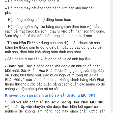
+ Hệ thống máy hàn công nghệ MIG.
+ Hệ thống máy cắt ống thép bằng lưỡi hợp kim hay cắt
plasma.
+ Hệ thống buồng sơn tự động hoàn toàn.
+ Hệ thống ngâm tẩy rửa bằng dung dịch đảm bảo việc tẩy
sạch bề mặt trước khi sơn. (thay vì việc cắt, hàn, sơn thủ công.
Việc này khó có thể đảm bảo rằng sản phẩm tốt được)
-
Tủ sắt Hòa Phát
sử dụng sơn tĩnh điện tiêu chuẩn và sơn
bằng hệ thống sơn tự động để đảm bảo độ dày đồng đều bề
mặt sơn, đảm bảo khả năng bám dính cao nhất.
- Sản phẩm được sản xuất đồng bộ và có tính lắp lẫn.
-
Đóng gói:
Đây là công đoạn khá đơn giản nhưng dễ nhận
biết nhất. Sản Phẩm Hòa Phát được đóng gói nguyên hộp đầy
đủ, riêng biệt từng loại. Bao bì có logo và thương hiệu Hòa
Phát. Đối với các sản phẩm tủ sắt không chính hãng Hoà Phát
thông thường được bảo quản bằng cách quấn các màng co để
chống va đập bảo quản rất sơ sài.
Khuyến cáo sản phẩm tủ hồ sơ sắt di động MCF3K3
1. Đối với sản phẩm
tủ hồ sơ di động Hoà Phát MCF3K3
:
việc tháo lắp vận chuyển nên được thực hiện bởi người có kinh
nghiệm để không làm hỏng hóc hay giảm chất lượng sản