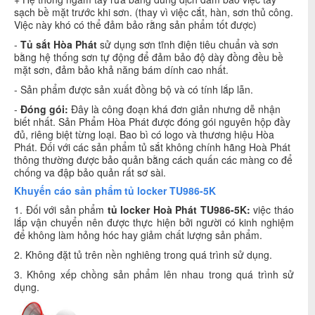
sạch bề mặt trước khi sơn. (thay vì việc cắt, hàn, sơn thủ công.
Việc này khó có thể đảm bảo rằng sản phẩm tốt được)
-
Tủ sắt Hòa Phát
sử dụng sơn tĩnh điện tiêu chuẩn và sơn
bằng hệ thống sơn tự động để đảm bảo độ dày đồng đều bề
mặt sơn, đảm bảo khả năng bám dính cao nhất.
- Sản phẩm được sản xuất đồng bộ và có tính lắp lẫn.
-
Đóng gói:
Đây là công đoạn khá đơn giản nhưng dễ nhận
biết nhất. Sản Phẩm Hòa Phát được đóng gói nguyên hộp đầy
đủ, riêng biệt từng loại. Bao bì có logo và thương hiệu Hòa
Phát. Đối với các sản phẩm tủ sắt không chính hãng Hoà Phát
thông thường được bảo quản bằng cách quấn các màng co để
chống va đập bảo quản rất sơ sài.
Khuyến cáo sản phẩm tủ locker TU986-5K
1. Đối với sản phẩm
tủ locker Hoà Phát TU986-5K:
việc tháo
lắp vận chuyển nên được thực hiện bởi người có kinh nghiệm
để không làm hỏng hóc hay giảm chất lượng sản phẩm.
2. Không đặt tủ trên nền nghiêng trong quá trình sử dụng.
3. Không xếp chồng sản phẩm lên nhau trong quá trình sử
dụng.