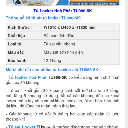
Tủ Locker Hoà Phát TU986-5K
Thông số kỹ thuật tủ locker TU986-5K:
Kích thước
W1510 x D450 x H1830 mm
Chất liệu
Sắt sơn tĩnh điện
Loại tủ
Tủ sắt văn phòng
Màu sắc
Màu sắt sơn tĩnh điện
Bảo hành
12 Tháng
Mô tả chi tiết sản phẩm tủ Locker sắt TU986-5K:
-
Tủ locker Hòa Phát
TU986-5K
có kiểu dáng hình chữ nhật
gồm có 30 khoang
- Tủ có 1 khối gồm 30 khoang cánh sắt mở chia làm 6 tầng,
mỗi tầng 5 khoang sử dụng, tất cả các khoang đều có khoá
locker, núm tay nắm và tai khoá móc giúp tối ưu hóa, bảo mật
tài liệu, đồ dùng cá nhân tránh thất lạc,...
- Các khoang tủ có đột lỗ thông hơi giúp các ngăn tủ luôn
thoáng khí
-
Tủ sắt Locker
TU986-5K
thường dùng trong các văn phòng,