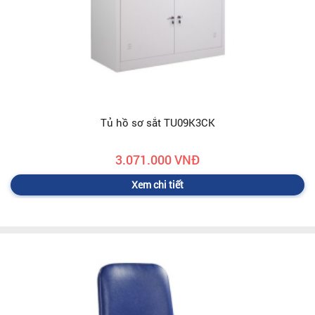
Tủ hồ sơ sắt TU09K3CK
3.071.000 VNĐ
Xem chi tiết