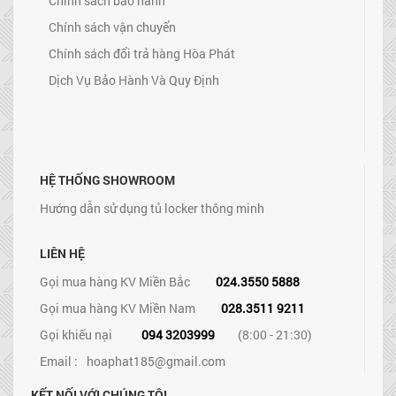
Chính sách bảo hành
Chính sách vận chuyển
Chính sách đổi trả hàng Hòa Phát
Dịch Vụ Bảo Hành Và Quy Định
HỆ THỐNG SHOWROOM
Hướng dẫn sử dụng tủ locker thông minh
LIÊN HỆ
Gọi mua hàng KV Miền Bắc
024.3550 5888
Gọi mua hàng KV Miền Nam
028.3511 9211
Gọi khiếu nại
094 3203999
(8:00 - 21:30)
Email :
hoaphat185@gmail.com
KẾT NỐI VỚI CHÚNG TÔI