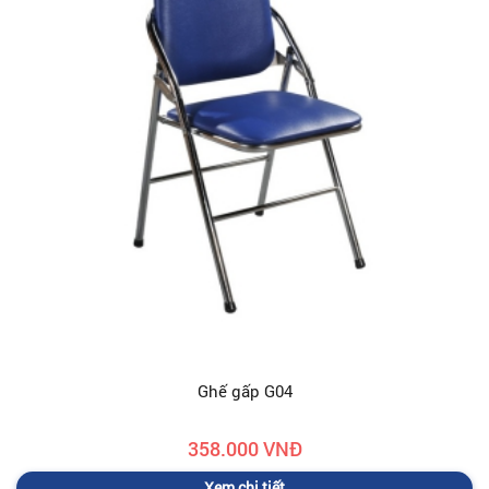
Ghế gấp G04
358.000 VNĐ
Xem chi tiết