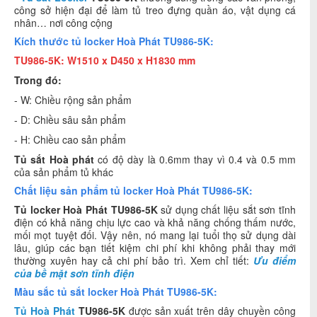
công sở hiện đại để làm tủ treo đựng quần áo, vật dụng cá
nhân… nơi công cộng
Kích thước tủ locker Hoà Phát TU986-5K:
TU986-5K: W1510 x D450 x H1830 mm
Trong đó:
- W: Chiều rộng sản phẩm
- D: Chiều sâu sản phẩm
- H: Chiều cao sản phẩm
Tủ sắt Hoà phát
có độ dày là 0.6mm thay vì 0.4 và 0.5 mm
của sản phẩm tủ khác
Chất liệu sản phẩm tủ locker Hoà Phát TU986-5K:
Tủ locker Hoà Phát TU986-5K
sử dụng chất liệu sắt sơn tĩnh
điện có khả năng chịu lực cao và khả năng chống thấm nước,
mối mọt tuyệt đối. Vậy nên, nó mang lại tuổi thọ sử dụng dài
lâu, giúp các bạn tiết kiệm chi phí khi không phải thay mới
thường xuyên hay cả chi phí bảo trì. Xem chỉ tiết:
Ưu điểm
của bề mặt sơn tĩnh điện
Màu sắc tủ sắt locker Hoà Phát TU986-5K:
Tủ Hoà Phát
TU986-5K
được sản xuất trên dây chuyền công