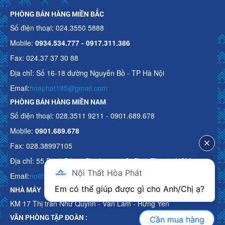
PHÒNG BÁN HÀNG MIỀN BẮC
Số điện thoại: 024.3550 5888
Mobile:
0934.534.777 - 0917.311.386
Fax: 024.37 37 30 88
Địa chỉ: Số 16-18 đường Nguyễn Bồ - TP Hà Nội
Email:
hoaphat185@gmail.com
PHÒNG BÁN HÀNG MIỀN NAM
Số điện thoại: 028.3511 9211 - 0901.689.678
Mobile:
0901.689.678
Fax: 028.38997105
Địa chỉ: 55 Bạch Đằng, Phường 15, Q. Bình Thạnh, HCM
Nội Thất Hòa Phát
Email:
noithathoaphattot@gmail.com
Em có thể giúp được gì cho Anh/Chị ạ? 
NHÀ MÁY
KM 17 Thị trấn Như Quỳnh - Văn Lâm - Hưng Yên
VĂN PHÒNG TẬP ĐOÀN :
Cần mua hàng