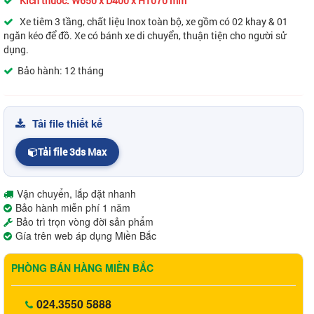
Kích thước:
W650 x D400 x H1070 mm
Xe tiêm 3 tầng, chất liệu Inox toàn bộ, xe gồm có 02 khay & 01
ngăn kéo để đồ. Xe có bánh xe di chuyển, thuận tiện cho người sử
dụng.
Bảo hành: 12 tháng
Tải file thiết kế
Tải file 3ds Max
Vận chuyển, lắp đặt nhanh
Bảo hành miễn phí 1 năm
Bảo trì trọn vòng đời sản phẩm
Gía trên web áp dụng Miền Bắc
PHÒNG BÁN HÀNG MIỀN BẮC
024.3550 5888