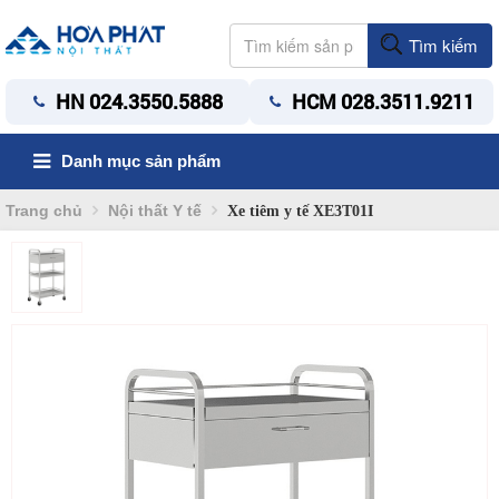
Tìm kiếm
HN 024.3550.5888
HCM 028.3511.9211
Danh mục sản phẩm
Trang chủ
Nội thất Y tế
Xe tiêm y tế XE3T01I