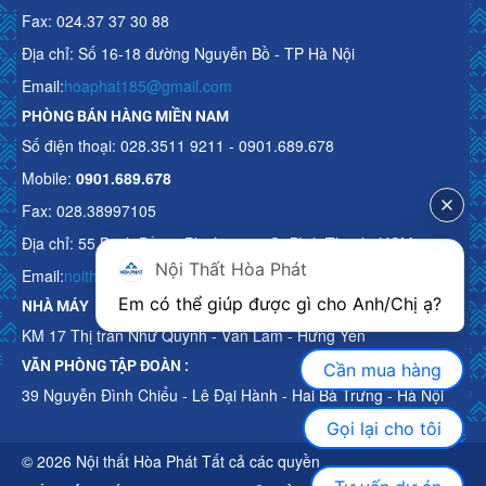
Fax: 024.37 37 30 88
Địa chỉ: Số 16-18 đường Nguyễn Bồ - TP Hà Nội
Email:
hoaphat185@gmail.com
PHÒNG BÁN HÀNG MIỀN NAM
Số điện thoại: 028.3511 9211 - 0901.689.678
Mobile:
0901.689.678
Fax: 028.38997105
Địa chỉ: 55 Bạch Đằng, Phường 15, Q. Bình Thạnh, HCM
Nội Thất Hòa Phát
Email:
noithathoaphattot@gmail.com
Em có thể giúp được gì cho Anh/Chị ạ? 
NHÀ MÁY
KM 17 Thị trấn Như Quỳnh - Văn Lâm - Hưng Yên
VĂN PHÒNG TẬP ĐOÀN :
Cần mua hàng
39 Nguyễn Đình Chiểu - Lê Đại Hành - Hai Bà Trưng - Hà Nội
Gọi lại cho tôi
© 2026 Nội thất Hòa Phát Tất cả các quyền