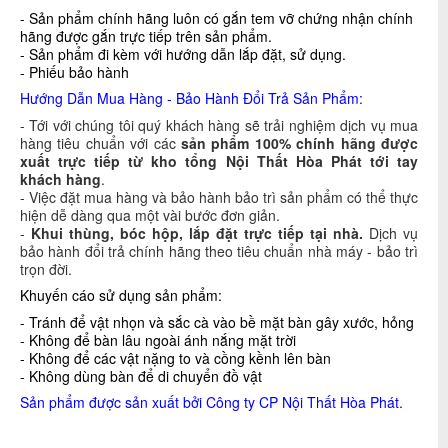
- Sản phẩm chính hãng luôn có gắn tem vỡ chứng nhận chính
hãng được gắn trực tiếp trên sản phẩm.
- Sản phẩm đi kèm với hướng dẫn lắp đặt, sử dụng.
- Phiếu bảo hành
Hướng Dẫn Mua Hàng - Bảo Hành Đổi Trả Sản Phẩm:
- Tới với chúng tôi quý khách hàng sẽ trải nghiệm dịch vụ mua
hàng tiêu chuẩn với các
sản phẩm 100% chính hãng được
xuất trực tiếp từ kho tổng Nội Thất Hòa Phát tới tay
khách hàng
.
- Việc đặt mua hàng và bảo hành bảo trì sản phẩm có thể thực
hiện dễ dàng qua một vài bước đơn giản.
-
Khui thùng, bóc hộp, lắp đặt trực tiếp tại nhà.
Dịch vụ
bảo hành đổi trả chính hãng theo tiêu chuẩn nhà máy - bảo trì
trọn đời.
Khuyến cáo sử dụng sản phẩm:
- Tránh để vật nhọn và sắc cà vào bề mặt bàn gây xước, hỏng
- Không để bàn lâu ngoài ánh nắng mặt trời
- Không để các vật nặng to và cồng kềnh lên bàn
- Không dùng bàn để di chuyển đồ vật
Sản phẩm được sản xuất bởi Công ty CP Nội Thất Hòa Phát.