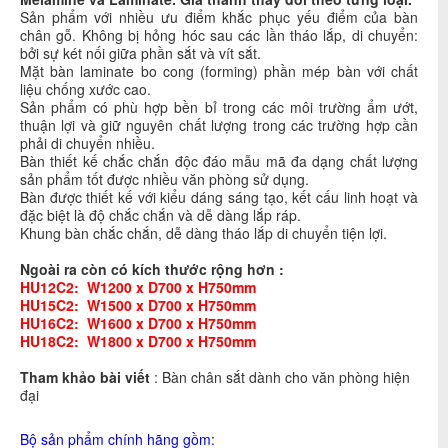
Sản phẩm với nhiều ưu điểm khắc phục yếu điểm của bàn
chân gỗ. Không bị hỏng hóc sau các lần tháo lắp, di chuyển:
bởi sự két nối giữa phần sắt và vít sắt.
Mặt bàn laminate bo cong (forming) phần mép bàn với chất
liệu chống xước cao.
Sản phẩm có phù hợp bền bỉ trong các môi trường ẩm ướt,
thuận lợi và giữ nguyên chất lượng trong các trường hợp cần
phải di chuyển nhiều.
Bàn thiết kế chắc chắn độc đáo mẫu mã đa dạng chất lượng
sản phẩm tốt được nhiều văn phòng sử dụng.
Bàn được thiết kế với kiểu dáng sáng tạo, kết cấu linh hoạt và
đặc biệt là độ chắc chắn và dễ dàng lắp ráp.
Khung bàn chắc chắn, dễ dàng tháo lắp di chuyển tiện lợi.
Ngoài ra còn có kích thước rộng hơn :
HU12C2: W1200 x D700 x H750mm
HU15C2: W1500 x D700 x H750mm
HU16C2: W1600 x D700 x H750mm
HU18C2: W1800 x D700 x H750mm
Tham khảo bài viết
: Bàn chân sắt dành cho văn phòng hiện
đại
Bộ sản phẩm chính hãng gồm: