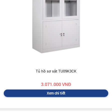
Tủ hồ sơ sắt TU09K3CK
3.071.000 VNĐ
Xem chi tiết