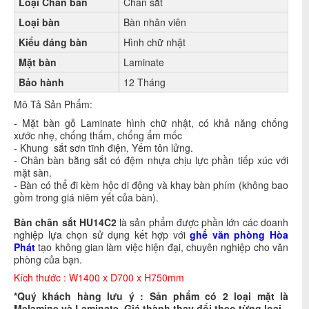
Loại Chân bàn
Chân sắt
Loại bàn
Bàn nhân viên
Kiểu dáng bàn
Hình chữ nhật
Mặt bàn
Laminate
Bảo hành
12 Tháng
Mô Tả Sản Phẩm:
- Mặt bàn gỗ Laminate hình chữ nhật, có khả năng chống
xước nhẹ, chống thấm, chổng ẩm mốc
- Khung sắt sơn tĩnh điện, Yếm tôn lửng.
- Chân bàn bằng sắt có đệm nhựa chịu lực phần tiếp xúc với
mặt sàn.
- Bàn có thể đi kèm hộc di động và khay bàn phím (không bao
gồm trong giá niêm yết của bàn)
.
Bàn chân sắt HU14
C2
là sản phẩm được phần lớn các doanh
nghiệp lựa chọn sử dụng kết hợp với
ghế văn phòng Hòa
Phát
tạo không gian làm việc hiện đại, chuyên nghiệp cho văn
phòng của bạn.
Kích thước : W1400 x D700 x H750mm
*Quý khách hàng lưu ý : Sản phẩm có 2 loại mặt là
Melamine và Laminate. Giá thành thay đổi theo từng loại.