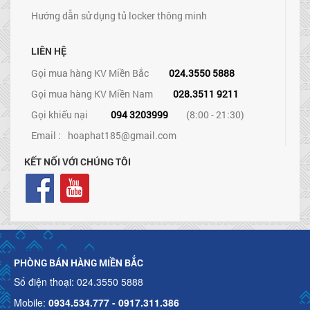
Hướng dẫn sử dụng tủ locker thông minh
LIÊN HỆ
Gọi mua hàng KV Miền Bắc
024.3550 5888
Gọi mua hàng KV Miền Nam
028.3511 9211
Gọi khiếu nại
094 3203999
(8:00 - 21:30)
Email :
hoaphat185@gmail.com
KẾT NỐI VỚI CHÚNG TÔI
PHÒNG BÁN HÀNG MIỀN BẮC
Số điện thoại: 024.3550 5888
Mobile:
0934.534.777 - 0917.311.386