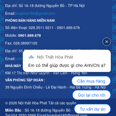
Địa chỉ: Số 16-18 đường Nguyễn Bồ - TP Hà Nội
Email:
hoaphat185@gmail.com
PHÒNG BÁN HÀNG MIỀN NAM
Số điện thoại: 028.3511 9211 - 0901.689.678
Mobile:
0901.689.678
Fax: 028.38997105
Địa chỉ: 55 Bạch Đằng, Phường 15, Q. Bình Thạnh, HCM
Nội Thất Hòa Phát
Email:
noithathoaphattot@gmail.com
Em có thể giúp được gì cho Anh/Chị ạ? 
NHÀ MÁY
KM 17 Thị trấn Như Quỳnh - Văn Lâm - Hưng Yên
VĂN PHÒNG TẬP ĐOÀN :
Cần mua hàng
39 Nguyễn Đình Chiểu - Lê Đại Hành - Hai Bà Trưng - Hà Nội
Gọi lại cho tôi
© 2026 Nội thất Hòa Phát Tất cả các quyền
Tư vấn dự án
Miền Bắc
: Số 16-18 đường Nguyễn Bồ - TP Hà Nội
Tel:024.3550 5888 Email:hoaphat185@gmail.com