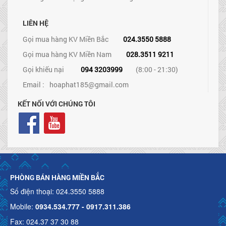
LIÊN HỆ
Gọi mua hàng KV Miền Bắc
024.3550 5888
Gọi mua hàng KV Miền Nam
028.3511 9211
Gọi khiếu nại
094 3203999
(8:00 - 21:30)
Email :
hoaphat185@gmail.com
KẾT NỐI VỚI CHÚNG TÔI
PHÒNG BÁN HÀNG MIỀN BẮC
Số điện thoại: 024.3550 5888
Mobile:
0934.534.777 - 0917.311.386
Fax: 024.37 37 30 88